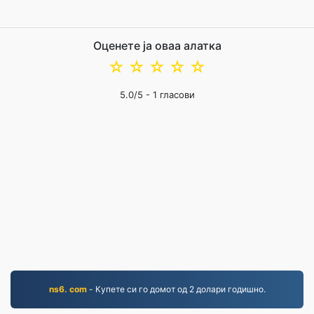
Оценете ја оваа алатка
☆
☆
☆
☆
☆
5.0
/5 -
1
гласови
ns6. com
- Купете си го домот од 2 долари годишно.