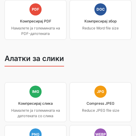
PDF
DOC
Компресирај PDF
Компресирај збор
Намалете ја големината на
Reduce Word file size
PDF-датотеката
Алатки за слики
IMG
JPG
Компресирај слика
Compress JPEG
Намалете ја големината на
Reduce JPEG file size
датотеката со слика
PNG
WEBP