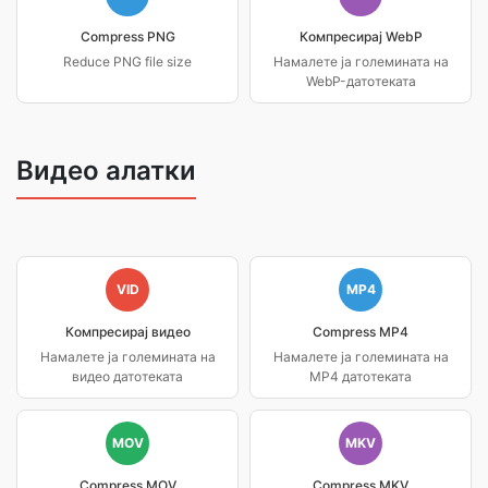
Compress PNG
Компресирај WebP
Reduce PNG file size
Намалете ја големината на
WebP-датотеката
Видео алатки
VID
MP4
Компресирај видео
Compress MP4
Намалете ја големината на
Намалете ја големината на
видео датотеката
MP4 датотеката
MOV
MKV
Compress MOV
Compress MKV