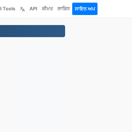
l Tools
API
ਕੀਮਤ
ਲਾਗਿਨ
ਸਾਇਨ ਅਪ