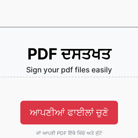
PDF ਦਸਤਖਤ
Sign your pdf files easily
ਆਪਣੀਆਂ ਫਾਈਲਾਂ ਚੁਣੋ
ਜਾਂ ਆਪਣੀ PDF ਇੱਥੇ ਖਿੱਚੋ ਅਤੇ ਸੁੱਟੋ