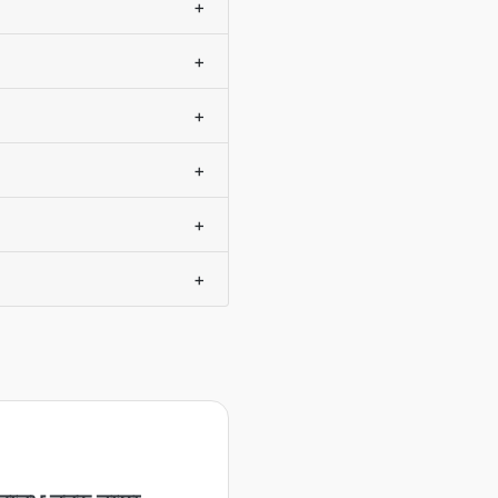
+
+
+
+
+
+