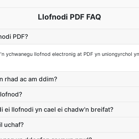
Llofnodi PDF FAQ
fnodi PDF?
y'n ychwanegu llofnod electronig at PDF yn uniongyrchol y
yn rhad ac am ddim?
llofnod?
 ei llofnodi yn cael ei chadw'n breifat?
il uchaf?