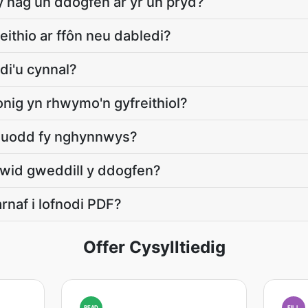
wy nag un ddogfen ar yr un pryd?
eithio ar ffôn neu dabledi?
i'u cynnal?
onig yn rhwymo'n gyfreithiol?
euodd fy nghynnwys?
newid gweddill y ddogfen?
arnaf i lofnodi PDF?
Offer Cysylltiedig
READ
FILL