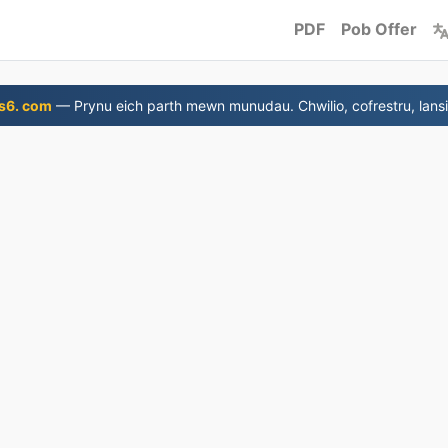
PDF
Pob Offer
s6. com
— Prynu eich parth mewn munudau. Chwilio, cofrestru, lansi