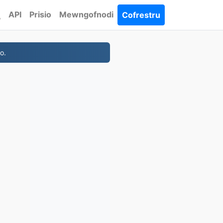
API
Prisio
Mewngofnodi
Cofrestru
o.