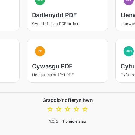
Darllenydd PDF
Llen
Gweld ffeiliau PDF ar-lein
Llenwch
ZIP
JOIN
Cywasgu PDF
Cyfu
Lleihau maint ffeil PDF
Cyfuno 
Graddio'r offeryn hwn
☆
☆
☆
☆
☆
1.0
/5 -
1
pleidleisiau