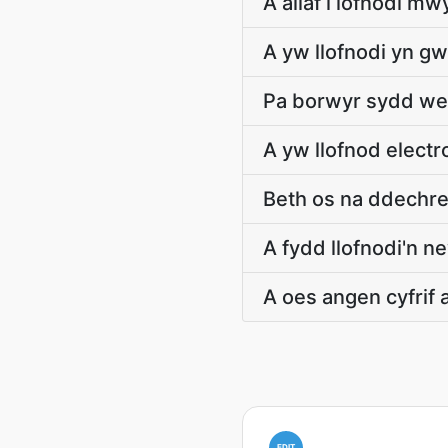
A allaf i lofnodi m
A yw llofnodi yn gw
Pa borwyr sydd wed
A yw llofnod electr
Beth os na ddechr
A fydd llofnodi'n 
A oes angen cyfrif 
EDIT