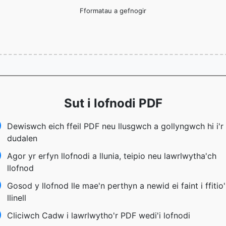
Fformatau a gefnogir
Sut i lofnodi PDF
Dewiswch eich ffeil PDF neu llusgwch a gollyngwch hi i'r
dudalen
Agor yr erfyn llofnodi a llunia, teipio neu lawrlwytha'ch
llofnod
Gosod y llofnod lle mae'n perthyn a newid ei faint i ffitio'
llinell
Cliciwch Cadw i lawrlwytho'r PDF wedi'i lofnodi