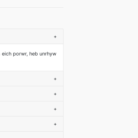
+
n eich porwr, heb unrhyw
+
+
+
+