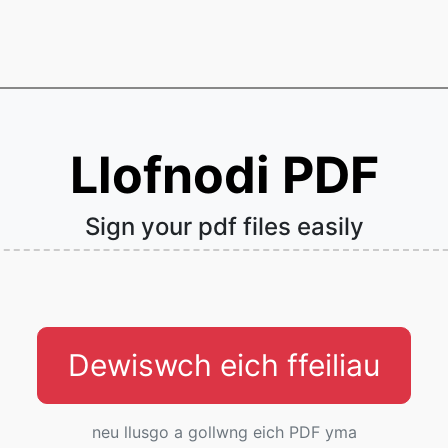
Llofnodi PDF
Sign your pdf files easily
Dewiswch eich ffeiliau
neu llusgo a gollwng eich PDF yma