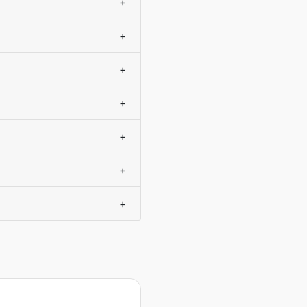
+
+
+
+
+
+
+