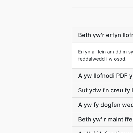
Beth yw'r erfyn llo
Erfyn ar-lein am ddim s
feddalwedd i'w osod.
A yw llofnodi PDF 
Sut ydw i'n creu fy 
A yw fy dogfen wedi
Beth yw' r maint ffe