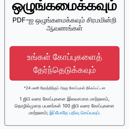
ஒழுங்கமைக்கவும்
PDF-ஐ ஒழுங்கமைக்கவும் சிரமமின்றி
ஆவணங்கள்
உங்கள் கோப்புகளைத்
தேர்ந்தெடுக்கவும்
*24 மணி நேரத்திற்குப் பிறகு கோப்புகள் நீக்கப்பட்டன
1 ஜிபி வரை கோப்புகளை இலவசமாக மாற்றலாம்,
தொழில்முறை பயனர்கள் 100 ஜிபி வரை கோப்புகளை
மாற்றலாம்;
இப்போதே பதிவு செய்யவும்.