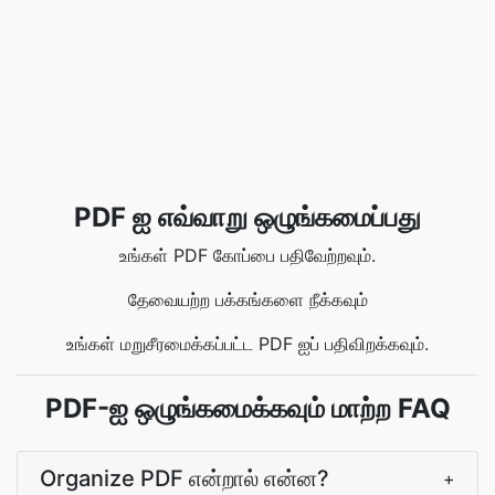
PDF ஐ எவ்வாறு ஒழுங்கமைப்பது
உங்கள் PDF கோப்பை பதிவேற்றவும்.
தேவையற்ற பக்கங்களை நீக்கவும்
உங்கள் மறுசீரமைக்கப்பட்ட PDF ஐப் பதிவிறக்கவும்.
PDF-ஐ ஒழுங்கமைக்கவும் மாற்ற FAQ
Organize PDF என்றால் என்ன?
+