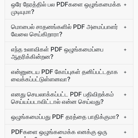
ஒரே நேரத்தில் பல PDFகளை ஒழுங்கமைக்க
+
முடியுமா?
மொபைல் சாதனங்களில் PDF அமைப்பாளர்
+
வேலை செய்கிறாரா?
எந்த உலாவிகள் PDF ஒழுங்கமைப்பை
+
ஆதரிக்கின்றன?
என்னுடைய PDF கோப்புகள் தனிப்பட்டதாக
+
வைக்கப்பட்டுள்ளனவா?
எனது செயலாக்கப்பட்ட PDF பதிவிறக்கம்
+
செய்யப்படாவிட்டால் என்ன செய்வது?
ஒழுங்கமைப்பது PDF தரத்தை பாதிக்குமா?
+
PDFகளை ஒழுங்கமைக்க எனக்கு ஒரு
+