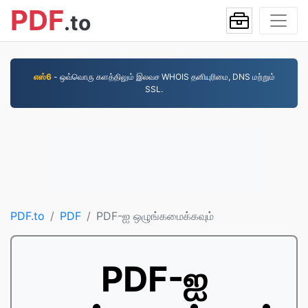
PDF
.to
எஸ்6
- ஒவ்வொரு களத்திலும் இலவச WHOIS தனியுரிமை, DNS மற்றும்
SSL.
PDF.to
PDF
PDF-ஐ ஒழுங்கமைக்கவும்
PDF-ஐ