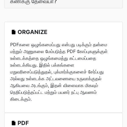
கணக்கு தேவையா?
ORGANIZE
PDFகளை ஒழுங்கமைப்பது என்பது படிக்கும் தன்மை
மற்றும் அணுகலை மேம்படுத்த PDF கோப்புகளுக்குள்
உள்ளடக்கத்தை ஒழுங்கமைத்து கட்டமைப்பதை
உள்ளடக்கியது. இதில் பக்கங்களை
மறுவரிசைப்படுத்துதல், புக்மார்க்குகளைச் சேர்ப்பது
அல்லது உள்ளடக்க அட்டவணையை உருவாக்குதல்
ஆகியவை அடங்கும், இதன் விளைவாக மிகவும்
நெறிப்படுத்தப்பட்ட மற்றும் பயனர் நட்பு ஆவணம்
கிடைக்கும்.
PDF