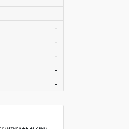
+
+
+
+
+
+
форматирање на свим