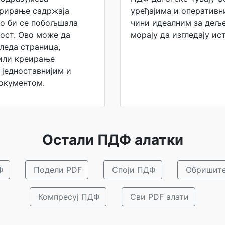
урирање садржаја
уређајима и оперативн
ко би се побољшала
чини идеалним за дељ
ост. Ово може да
морају да изгледају ис
леда страница,
или креирање
 једноставнијим и
окументом.
Остали ПДФ алатки
Ф
Подели PDF
Споји ПДФ
Обришите
Компресуј ПДФ
Сви PDF алати