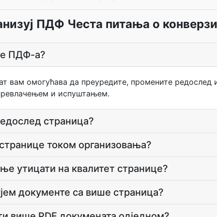
анизуј ПДФ Честа питања о конверзи
ње ПДФ-а?
лат вам омогућава да преуредите, промените редослед 
превлачењем и испуштањем.
редослед страница?
 странице током организовања?
ање утицати на квалитет странице?
ујем документе са више страница?
ти више PDF докумената одједном?