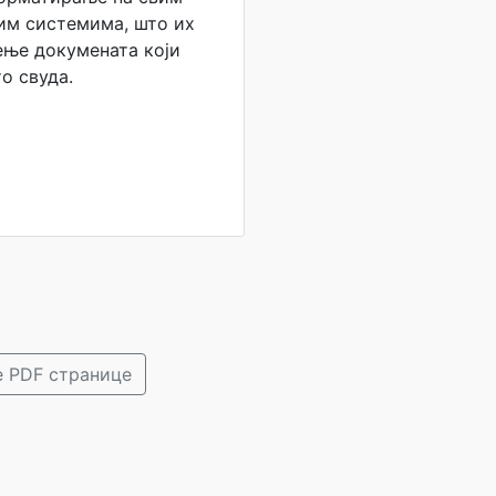
им системима, што их
ење докумената који
то свуда.
 PDF странице