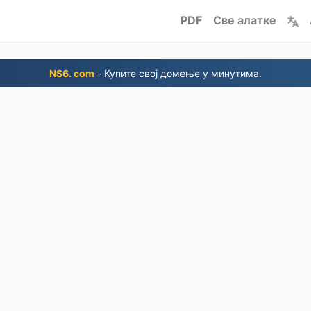
PDF
Све алатке
NS6. com
- Купите свој домење у минутима.