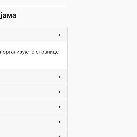
јама
+
и организујете странице
+
+
+
+
+