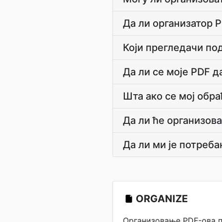
Да ли организатор 
Који прегледачи по
Да ли се моје PDF д
Шта ако се мој обр
Да ли ће организов
Да ли ми је потреб
ORGANIZE
Организовање PDF-ова 