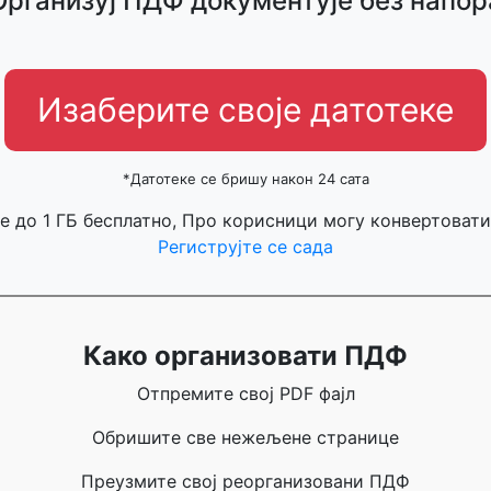
Организуј ПДФ документује без напор
Изаберите своје датотеке
*Датотеке се бришу након 24 сата
е до 1 ГБ бесплатно, Про корисници могу конвертовати
Региструјте се сада
Како организовати ПДФ
Отпремите свој PDF фајл
Обришите све нежељене странице
Преузмите свој реорганизовани ПДФ