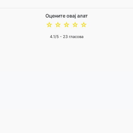
Оцените овај алат
☆
☆
☆
☆
☆
4.1
/5 -
23
гласова
Политика приватности
нас
|
од 2019.
© 2026 PDF.