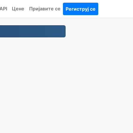
API
Цене
Пријавите се
Региструј се