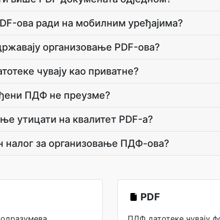
PDF-ова ради на мобилним уређајима?
државају организовање PDF-ова?
атотеке чувају као приватне?
ађени ПДФ не преузме?
ање утицати на квалитет PDF-а?
ан налог за организовање ПДФ-ова?
PDF
подразумева
ПДФ датотеке чувају 