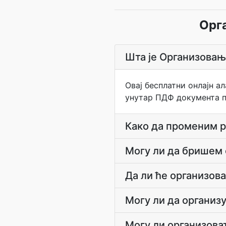
Орг
Шта је Организова
Овај бесплатни онлајн а
унутар ПДФ документа 
Како да променим 
Могу ли да бришем
Да ли ће организов
Могу ли да организ
Могу ли организова