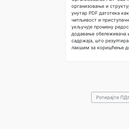
организовање и структ
унутар PDF датотека ка
читљивост и приступачн
укључује промену редос
додавање обележивача 
садржаја, што резултира
лакшим за коришћење д
Ротирајте ПД