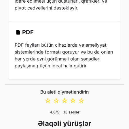
idarə edilməsi üçün düsturları, qrafikləri və
pivot cədvəllərini dəstəkləyir.
PDF
PDF faylları bütün cihazlarda və əməliyyat
sistemlərində formatı qoruyur və bu da onları
hər yerdə eyni görünməli olan sənədləri
paylaşmaq üçün ideal hala gətirir.
Bu aləti qiymətləndirin
☆
☆
☆
☆
☆
4.6
/5 -
13
səslər
Əlaqəli yürüşlər