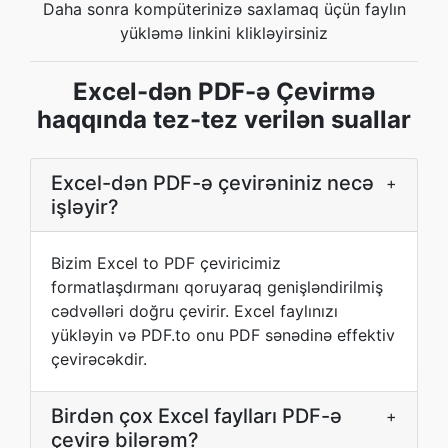
Daha sonra kompüterinizə saxlamaq üçün faylın
yükləmə linkini klikləyirsiniz
Excel-dən PDF-ə Çevirmə
haqqında tez-tez verilən suallar
Excel-dən PDF-ə çevirəniniz necə
+
işləyir?
Bizim Excel to PDF çeviricimiz
formatlaşdırmanı qoruyaraq genişləndirilmiş
cədvəlləri doğru çevirir. Excel faylınızı
yükləyin və PDF.to onu PDF sənədinə effektiv
çevirəcəkdir.
Birdən çox Excel faylları PDF-ə
+
çevirə bilərəm?