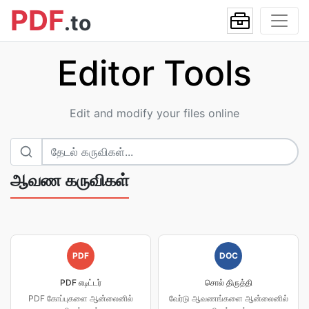
PDF
.to
Editor Tools
Edit and modify your files online
ஆவண கருவிகள்
PDF
DOC
PDF எடிட்டர்
சொல் திருத்தி
PDF கோப்புகளை ஆன்லைனில்
வேர்டு ஆவணங்களை ஆன்லைனில்