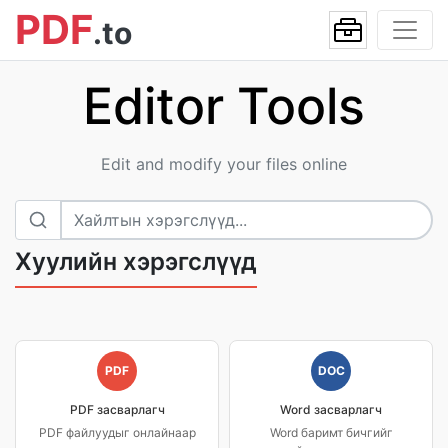
PDF
.to
Editor Tools
Edit and modify your files online
Хуулийн хэрэгслүүд
PDF
DOC
PDF засварлагч
Word засварлагч
PDF файлуудыг онлайнаар
Word баримт бичгийг