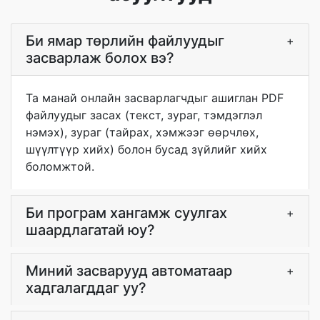
Би ямар төрлийн файлуудыг
+
засварлаж болох вэ?
Та манай онлайн засварлагчдыг ашиглан PDF
файлуудыг засах (текст, зураг, тэмдэглэл
нэмэх), зураг (тайрах, хэмжээг өөрчлөх,
шүүлтүүр хийх) болон бусад зүйлийг хийх
боломжтой.
Би програм хангамж суулгах
+
шаардлагатай юу?
Миний засварууд автоматаар
+
хадгалагддаг уу?