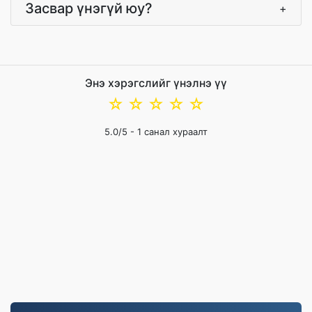
Засвар үнэгүй юу?
+
Энэ хэрэгслийг үнэлнэ үү
☆
☆
☆
☆
☆
5.0
/5 -
1
санал хураалт