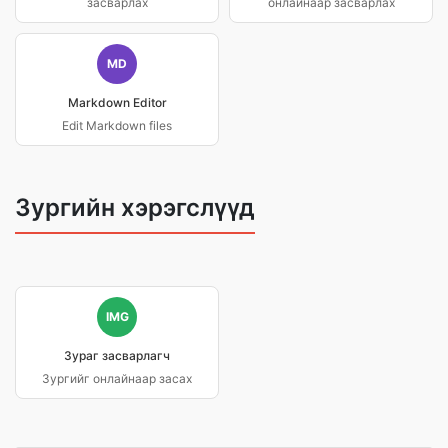
засварлах
онлайнаар засварлах
MD
Markdown Editor
Edit Markdown files
Зургийн хэрэгслүүд
IMG
Зураг засварлагч
Зургийг онлайнаар засах