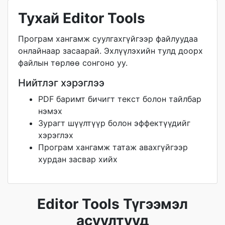
Тухай Editor Tools
Програм хангамж суулгахгүйгээр файлуудаа
онлайнаар засаарай. Эхлүүлэхийн тулд доорх
файлын төрлөө сонгоно уу.
Нийтлэг хэрэглээ
PDF баримт бичигт текст болон тайлбар
нэмэх
Зурагт шүүлтүүр болон эффектүүдийг
хэрэглэх
Програм хангамж татаж авахгүйгээр
хурдан засвар хийх
Editor Tools Түгээмэл
асуултууд