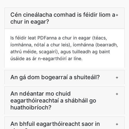
Cén cineálacha comhad is féidir liom a
+
chur in eagar?
Is féidir leat PDFanna a chur in eagar (téacs,
íomhánna, nótaí a chur leis), íomhánna (bearradh,
athrú méide, scagairí), agus tuilleadh ag baint
úsáide as ár n-eagarthóirí ar líne.
An gá dom bogearraí a shuiteáil?
+
An ndéantar mo chuid
+
eagarthóireachtaí a shábháil go
huathoibríoch?
An bhfuil eagarthóireacht saor in
+