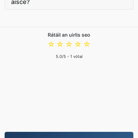
aisce?
Rátáil an uirlis seo
☆
☆
☆
☆
☆
5.0
/5 -
1
vótaí