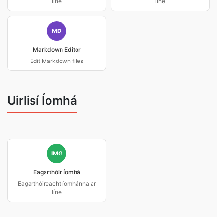
líne
líne
MD
Markdown Editor
Edit Markdown files
Uirlisí Íomhá
IMG
Eagarthóir Íomhá
Eagarthóireacht íomhánna ar
líne