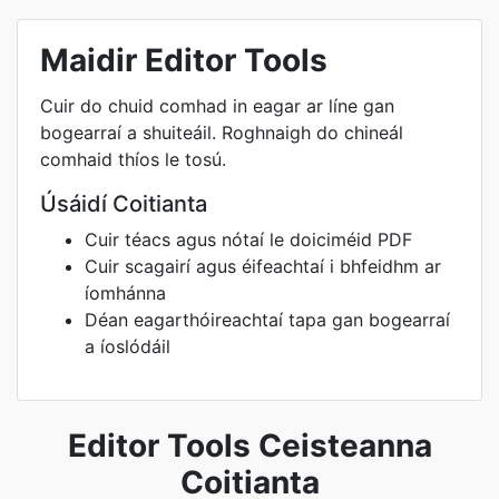
Maidir Editor Tools
Cuir do chuid comhad in eagar ar líne gan
bogearraí a shuiteáil. Roghnaigh do chineál
comhaid thíos le tosú.
Úsáidí Coitianta
Cuir téacs agus nótaí le doiciméid PDF
Cuir scagairí agus éifeachtaí i bhfeidhm ar
íomhánna
Déan eagarthóireachtaí tapa gan bogearraí
a íoslódáil
Editor Tools Ceisteanna
Coitianta