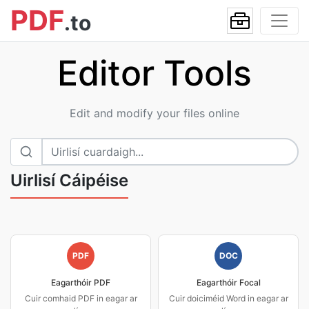
PDF
.to
Editor Tools
Edit and modify your files online
Uirlisí Cáipéise
PDF
DOC
Eagarthóir PDF
Eagarthóir Focal
Cuir comhaid PDF in eagar ar
Cuir doiciméid Word in eagar ar