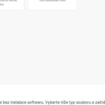
mentů Wordu
Edit Markdown files
ine
e bez instalace softwaru. Vyberte níže typ souboru a začně