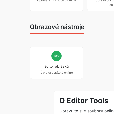
Úprava PDF souborů online
Úprava doku
onl
Obrazové nástroje
IMG
Editor obrázků
Úprava obrázků online
O Editor Tools
Upravujte své soubory onlin