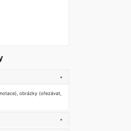
y
+
notace), obrázky (ořezávat,
+