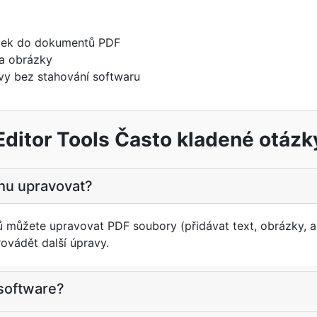
ámek do dokumentů PDF
 na obrázky
vy bez stahování softwaru
Editor Tools Často kladené otázk
hu upravovat?
ů můžete upravovat PDF soubory (přidávat text, obrázky, a
provádět další úpravy.
 software?