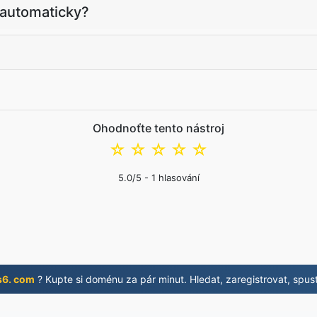
 automaticky?
Ohodnoťte tento nástroj
☆
☆
☆
☆
☆
5.0
/5 -
1
hlasování
s6. com
? Kupte si doménu za pár minut. Hledat, zaregistrovat, spust