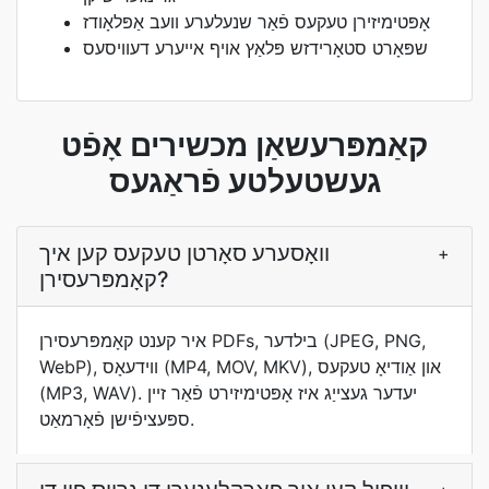
אָפּטימיזירן טעקעס פֿאַר שנעלערע וועב אַפּלאָודז
שפּאָרט סטאָרידזש פּלאַץ אויף אייערע דעוויסעס
קאַמפּרעשאַן מכשירים אָפֿט
געשטעלטע פֿראַגעס
וואָסערע סאָרטן טעקעס קען איך
+
קאָמפּרעסירן?
איר קענט קאָמפּרעסירן PDFs, בילדער (JPEG, PNG,
WebP), ווידעאָס (MP4, MOV, MKV), און אַודיאָ טעקעס
(MP3, WAV). יעדער געצייַג איז אָפּטימיזירט פֿאַר זיין
ספּעציפֿישן פֿאָרמאַט.