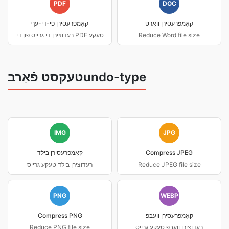
PDF
DOC
קאָמפּרעסירן וואָרט
קאָמפּרעסירן פּי-די-עף
Reduce Word file size
רעדוצירן די גרייס פון די PDF טעקע
טעקסט פֿאַרבundo-type
IMG
JPG
Compress JPEG
קאָמפּרעסירן בילד
Reduce JPEG file size
רעדוצירן בילד טעקע גרייס
PNG
WEBP
קאָמפּרעסירן וועבפּ
Compress PNG
רעדוצירן וועבפּ טעקע גרייס
Reduce PNG file size