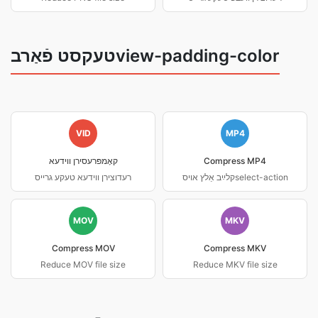
טעקסט פֿאַרבview-padding-color
VID
MP4
Compress MP4
קאָמפּרעסירן ווידעא
קלײַב אַלץ אױסselect-action
רעדוצירן ווידעא טעקע גרייס
MOV
MKV
Compress MOV
Compress MKV
Reduce MOV file size
Reduce MKV file size