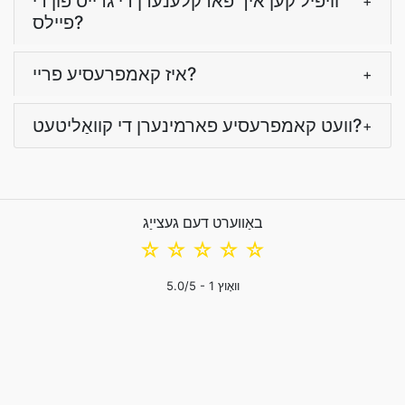
וויפיל קען איך פארקלענערן די גרייס פון די
+
פיילס?
איז קאמפרעסיע פריי?
+
וועט קאמפרעסיע פארמינערן די קוואַליטעט?
+
באַווערט דעם געצייַג
☆
☆
☆
☆
☆
וואָוץ
1
/5 -
5.0