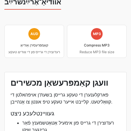
אוודיאָ־אַרײַנשרײַב
AUD
MP3
Compress MP3
קאָמפּרעסירן אַודיאָ
Reduce MP3 file size
רעדוצירן די גרייס פון די אַודיאָ טעקע
וועגן קאַמפּרעשאַן מכשירים
פארקלענערן די טעקע גרייסן בשעת'ן אויפהאלטן די
קוואַליטעט. קלייבט אייער טעקע טיפ אונטן צו אָנהייבן.
געוויינטלעכע ניצט
רעדוצירן די גרייס פון אימעיל אַטאַטשמענץ פֿאַר
גרינגער שיקן