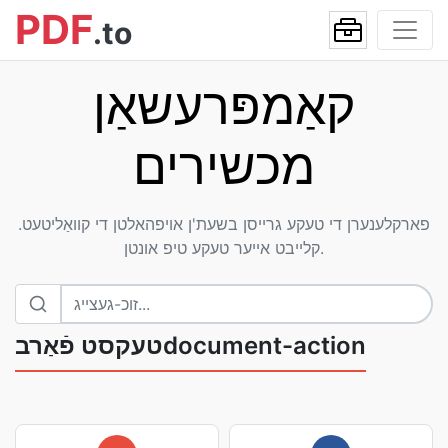
PDF
.to
קאַמפּרעשאַן
מכשירים
פארקלענערן די טעקע גרייסן בשעת'ן אויפהאלטן די קוואַליטעט.
קלייבט אייער טעקע טיפ אונטן.
טעקסט פֿאַרבdocument-action