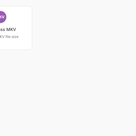
KV
ess MKV
V file size