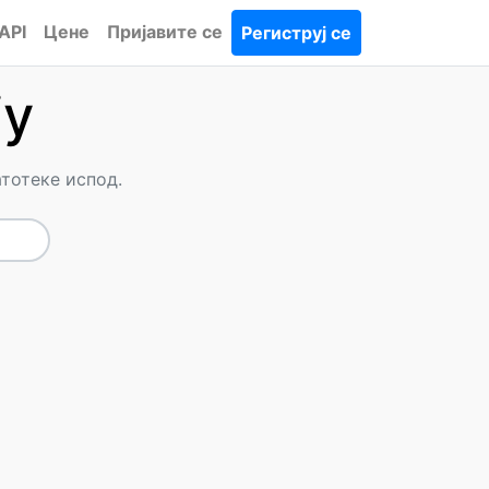
API
Цене
Пријавите се
Региструј се
ју
тотеке испод.