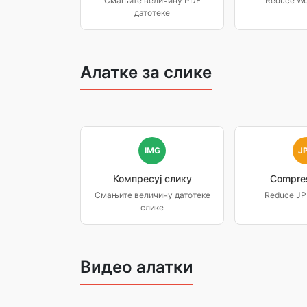
Смањите величину PDF
Reduce Wor
датотеке
Алатке за слике
IMG
J
Компресуј слику
Compre
Смањите величину датотеке
Reduce JPE
слике
Видео алатки