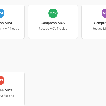
P4
MOV
M
ss MP4
Compress MOV
Compr
ну МП4 фајла
Reduce MOV file size
Reduce MK
P3
ss MP3
 file size