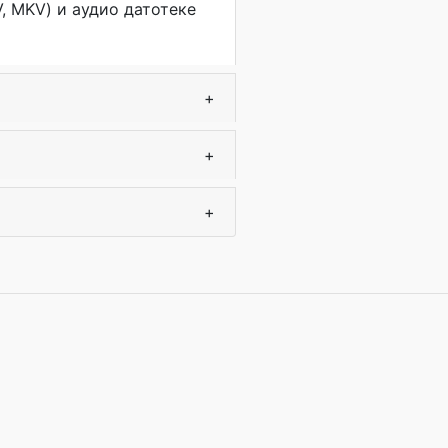
, MKV) и аудио датотеке
+
+
+