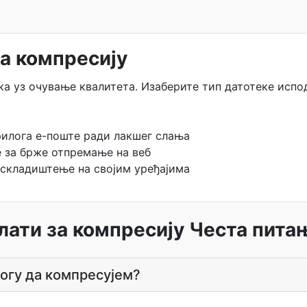
за компресију
а уз очување квалитета. Изаберите тип датотеке испод
илога е-поште ради лакшег слања
е за брже отпремање на веб
 складиштење на својим уређајима
лати за компресију Честа пита
могу да компресујем?