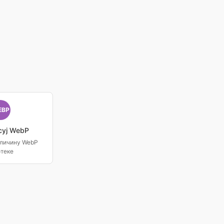
EBP
суј WebP
личину WebP
отеке