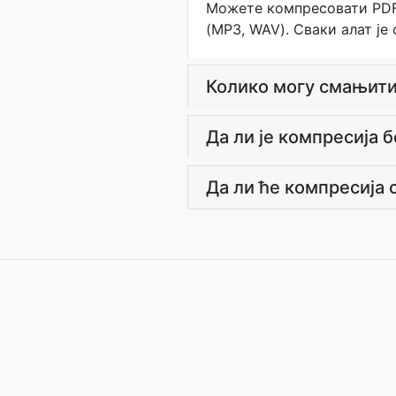
Можете компресовати PDF-
(MP3, WAV). Сваки алат је
Колико могу смањити
Да ли је компресија 
Да ли ће компресија