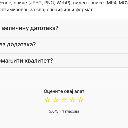
ове, слике (JPEG, PNG, WebP), видео записе (MP4, MOV
 оптимизован за свој специфични формат.
 величину датотека?
без додатака?
 смањити квалитет?
Оцените овај алат
☆
☆
☆
☆
☆
5.0
/5 -
1
гласова