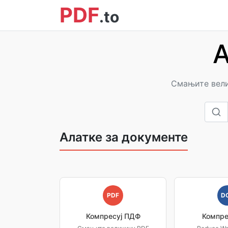
PDF
.to
А
Смањите вели
Алатке за документе
PDF
D
Компресуј ПДФ
Компре