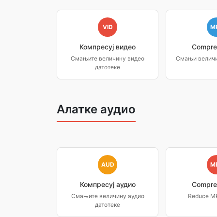
VID
M
Компресуј видео
Compre
Смањите величину видео
Смањи величи
датотеке
Алатке аудио
AUD
M
Компресуј аудио
Compre
Смањите величину аудио
Reduce MP3
датотеке