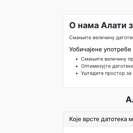
О нама Алати 
Смањите величину датотек
Уобичајене употребе
Смањите величину пр
Оптимизујте датотек
Уштедите простор за
А
Које врсте датотека 