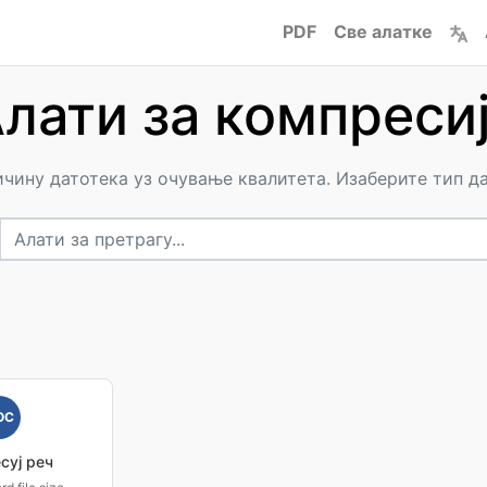
PDF
Све алатке
лати за компреси
чину датотека уз очување квалитета. Изаберите тип да
OC
суј реч