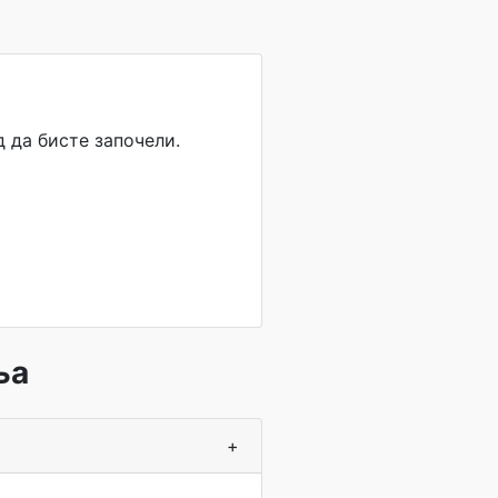
 да бисте започели.
ња
+