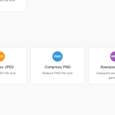
d file size
PG
PNG
W
ss JPEG
Compress PNG
Компре
G file size
Reduce PNG file size
Смањите ве
дат