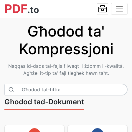
PDF
.to
Għodod ta'
Kompressjoni
Naqqas id-daqs tal-fajls filwaqt li żżomm il-kwalità.
Agħżel it-tip ta' fajl tiegħek hawn taħt.
Għodod tad-Dokument