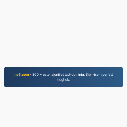
ns6.com
- 800 + estensjonijiet tad-dominju. Sib l-isem perfett
tiegħek.
PDF.to
2,525,984 Fajls konvertiti mill-2019 'l hawn
Politika tal-Privatezza
|
Termini tas-Servizz
|
Dwarna