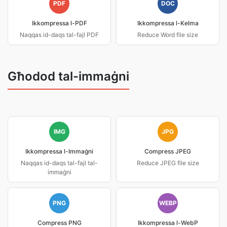
PDF
DOC
Ikkompressa l-PDF
Ikkompressa l-Kelma
Naqqas id-daqs tal-fajl PDF
Reduce Word file size
Għodod tal-immaġni
IMG
JPG
Ikkompressa l-Immaġni
Compress JPEG
Naqqas id-daqs tal-fajl tal-
Reduce JPEG file size
immaġni
PNG
WEBP
Compress PNG
Ikkompressa l-WebP