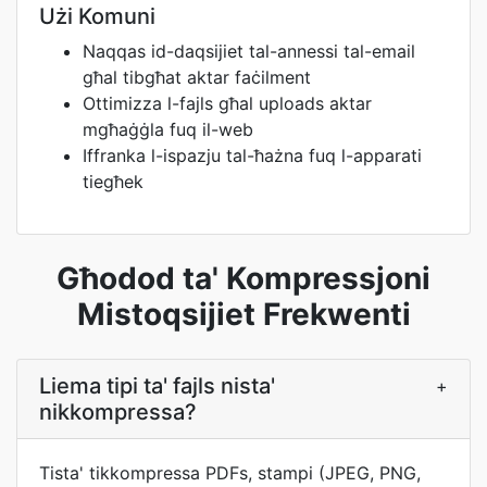
Użi Komuni
Naqqas id-daqsijiet tal-annessi tal-email
għal tibgħat aktar faċilment
Ottimizza l-fajls għal uploads aktar
mgħaġġla fuq il-web
Iffranka l-ispazju tal-ħażna fuq l-apparati
tiegħek
Għodod ta' Kompressjoni
Mistoqsijiet Frekwenti
Liema tipi ta' fajls nista'
+
nikkompressa?
Tista' tikkompressa PDFs, stampi (JPEG, PNG,