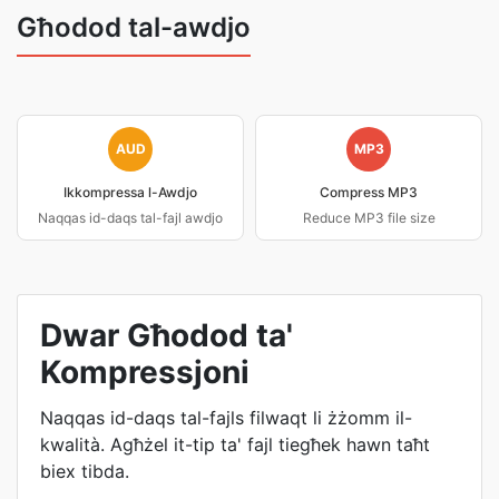
Għodod tal-awdjo
AUD
MP3
Ikkompressa l-Awdjo
Compress MP3
Naqqas id-daqs tal-fajl awdjo
Reduce MP3 file size
Dwar Għodod ta'
Kompressjoni
Naqqas id-daqs tal-fajls filwaqt li żżomm il-
kwalità. Agħżel it-tip ta' fajl tiegħek hawn taħt
biex tibda.