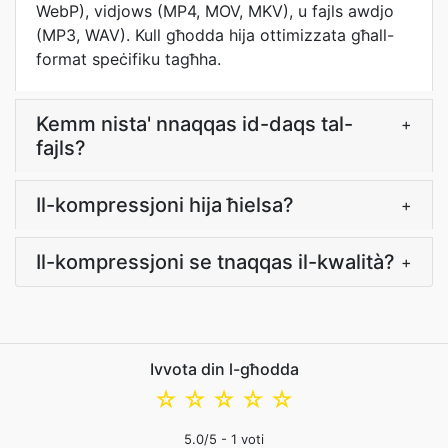
WebP), vidjows (MP4, MOV, MKV), u fajls awdjo
(MP3, WAV). Kull għodda hija ottimizzata għall-
format speċifiku tagħha.
Kemm nista' nnaqqas id-daqs tal-
+
fajls?
Il-kompressjoni hija ħielsa?
+
Il-kompressjoni se tnaqqas il-kwalità?
+
Ivvota din l-għodda
☆
☆
☆
☆
☆
5.0
/5 -
1
voti