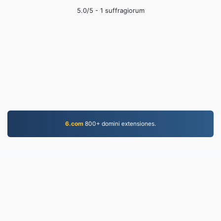
5.0
/5 -
1
suffragiorum
6.com
800+ domini extensiones.
PDF.to
2,525,928 Fasciculi conversi ab anno MMXIX
Consilium de Secreto
|
Conditiones Servitii
|
De nobis
|
Contacta Nos
|
API
|
Exemplum
|
Installare