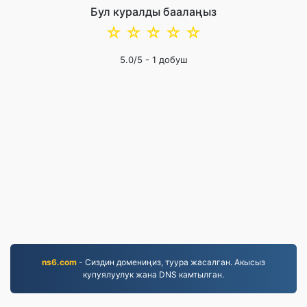
Бул куралды баалаңыз
☆
☆
☆
☆
☆
5.0
/5 -
1
добуш
ns6.com
- Сиздин домениңиз, туура жасалган. Акысыз
купуялуулук жана DNS камтылган.