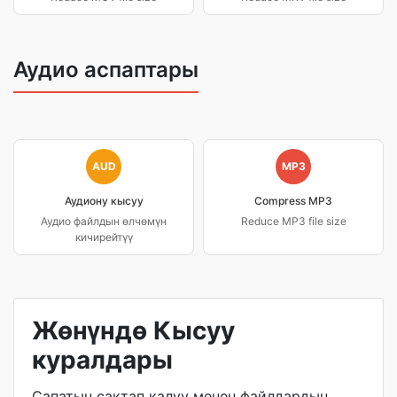
Аудио аспаптары
AUD
MP3
Аудиону кысуу
Compress MP3
Аудио файлдын өлчөмүн
Reduce MP3 file size
кичирейтүү
Жөнүндө Кысуу
куралдары
Сапатын сактап калуу менен файлдардын