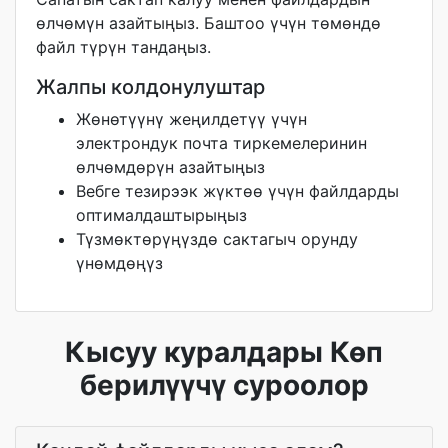
өлчөмүн азайтыңыз. Баштоо үчүн төмөндө
файл түрүн тандаңыз.
Жалпы колдонулуштар
Жөнөтүүнү жеңилдетүү үчүн
электрондук почта тиркемелеринин
өлчөмдөрүн азайтыңыз
Вебге тезирээк жүктөө үчүн файлдарды
оптималдаштырыңыз
Түзмөктөрүңүздө сактагыч орунду
үнөмдөңүз
Кысуу куралдары Көп
берилүүчү суроолор