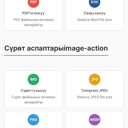
PDF
DOC
PDFти кысуу
Сөздү кысуу
PDF файлынын өлчөмүн
Reduce Word file size
кичирейтүү
Сүрөт аспаптарыimage-action
IMG
JPG
Сүрөттү кысуу
Compress JPEG
Сүрөт файлынын өлчөмүн
Reduce JPEG file size
кичирейтүү
PNG
WEBP