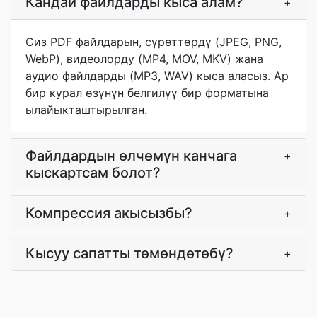
Кандай файлдарды кыса алам?
+
Сиз PDF файлдарын, сүрөттөрдү (JPEG, PNG,
WebP), видеолорду (MP4, MOV, MKV) жана
аудио файлдарды (MP3, WAV) кыса аласыз. Ар
бир курал өзүнүн белгилүү бир форматына
ылайыкташтырылган.
Файлдардын өлчөмүн канчага
+
кыскартсам болот?
Компрессия акысызбы?
+
Кысуу сапатты төмөндөтөбү?
+