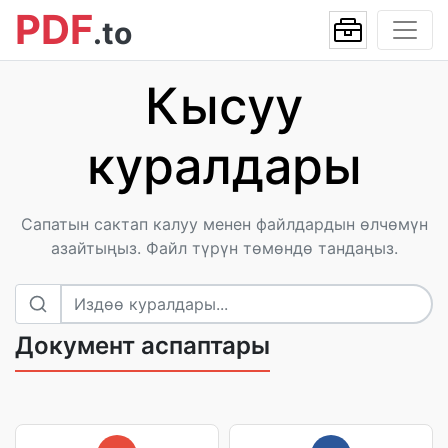
PDF
.to
Кысуу
куралдары
Сапатын сактап калуу менен файлдардын өлчөмүн
азайтыңыз. Файл түрүн төмөндө тандаңыз.
Документ аспаптары