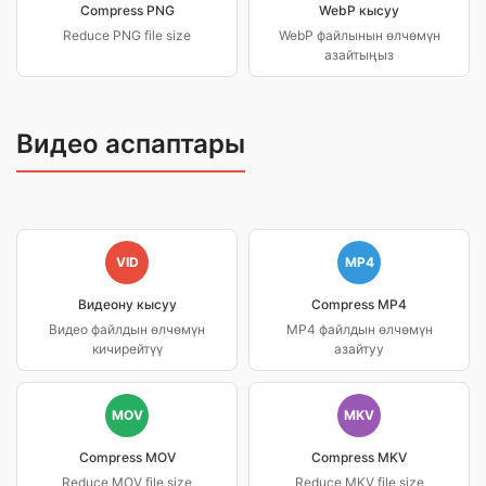
Compress PNG
WebP кысуу
Reduce PNG file size
WebP файлынын өлчөмүн
азайтыңыз
Видео аспаптары
VID
MP4
Видеону кысуу
Compress MP4
Видео файлдын өлчөмүн
MP4 файлдын өлчөмүн
кичирейтүү
азайтуу
MOV
MKV
Compress MOV
Compress MKV
Reduce MOV file size
Reduce MKV file size