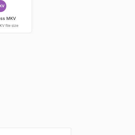
KV
ess MKV
V file size