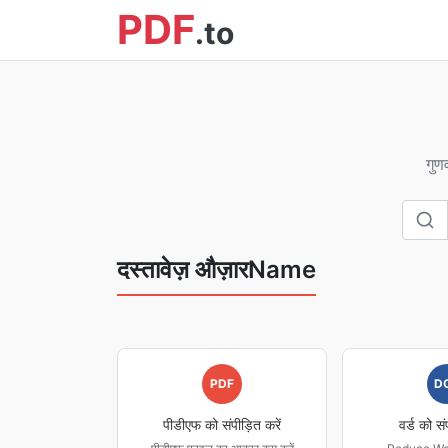
PDF
.to
गुण
दस्तावेज़ औज़ारName
PDF
D
पीडीएफ को संपीड़ित करें
वर्ड को सं