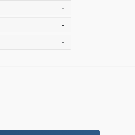
+
+
+