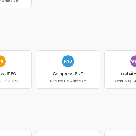
d file size
PG
PNG
W
ss JPEG
Compress PNG
वेबपी को स
G file size
Reduce PNG file size
WebP फ़ाइल क