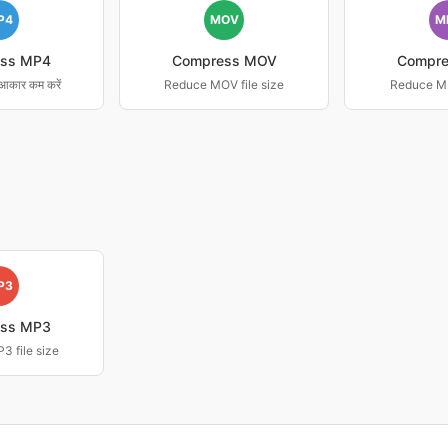
P4
MOV
M
ss MP4
Compress MOV
Compr
आकार कम करें
Reduce MOV file size
Reduce MK
P3
ss MP3
 file size