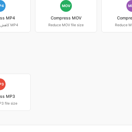
P4
MOV
M
ss MP4
Compress MOV
Compr
Reduce MK
Reduce MOV file size
کاهش اندازه پرونده MP4
P3
ss MP3
 file size