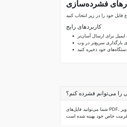
ارهای فشرده‌سازی
کاربردهای رایج
یمیل برای ارسال آسان‌تر
ای بارگذاری سریع‌تر در وب
تگاه‌های خود ذخیره کنید
ی را می‌توانم فشرده کنم؟
شما می‌توانید فایل‌های PDF، تصاویر (JPEG، PNG، WebP)، ویدیوها (MP4، MOV، MKV) و فایل‌های صوتی (MP3، WAV) را فشرده