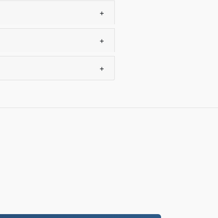
+
+
+