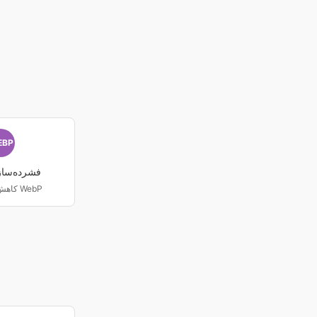
EBP
فشرده‌ساز
کاهش حجم فایل WebP