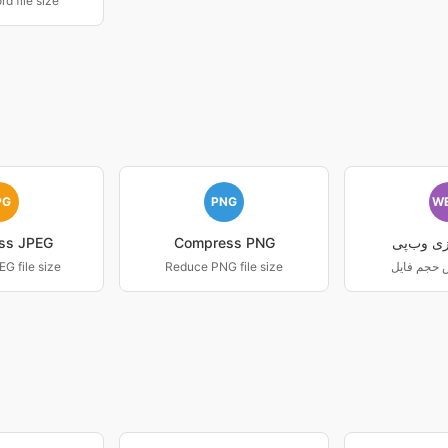
d file size
PG
PNG
W
ی وب‌پی
Compress PNG
ss JPEG
G file size
Reduce PNG file size