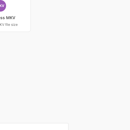
KV
ess MKV
V file size