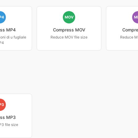
P4
MOV
M
ss MP4
Compress MOV
Compr
oni di u fugliale
Reduce MOV file size
Reduce MK
P4
P3
ss MP3
 file size