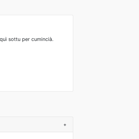
 quì sottu per cumincià.
+