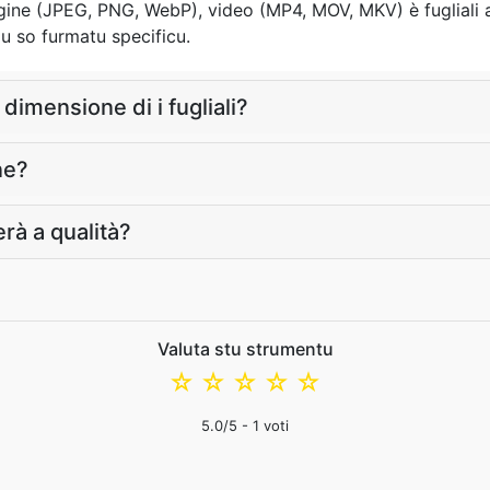
ine (JPEG, PNG, WebP), video (MP4, MOV, MKV) è fugliali 
u so furmatu specificu.
dimensione di i fugliali?
ne?
rà a qualità?
Valuta stu strumentu
☆
☆
☆
☆
☆
5.0
/5 -
1
voti