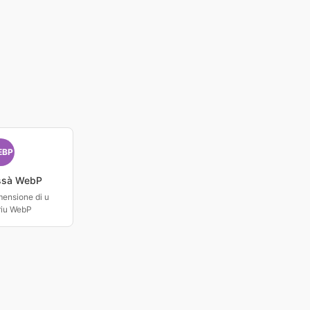
EBP
ssà WebP
mensione di u
riu WebP