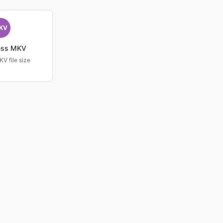
KV
ess MKV
V file size