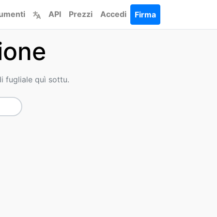
trumenti
API
Prezzi
Accedi
Firma
ione
 fugliale quì sottu.