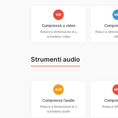
VID
M
Cumpressà u video
Compre
Riduce a dimensione di u
Riduci a diminsi
schedariu video
M
Strumenti audio
AUD
M
Cumpressà l'audio
Compre
Riduce a dimensione di u
Reduce MP3
schedariu audio