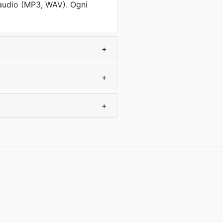
audio (MP3, WAV). Ogni
+
+
+