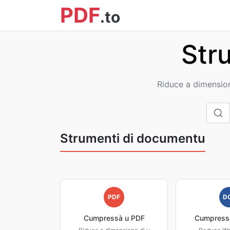
PDF
.to
Str
Riduce a dimensione
Strumenti di documentu
PDF
D
Cumpressà u PDF
Cumpressà