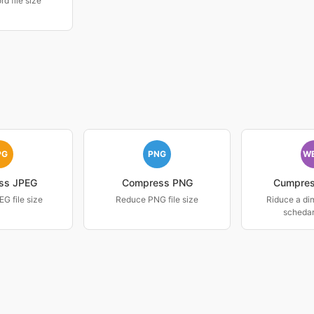
d file size
PG
PNG
W
ss JPEG
Compress PNG
Cumpre
G file size
Reduce PNG file size
Riduce a di
scheda