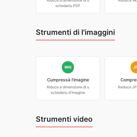
Riduce a dimensione di u
Reduce Wor
schedariu PDF
Strumenti di l'imaggini
IMG
J
Cumpressà l'imagine
Compre
Riduce a dimensione di u
Reduce JPE
schedariu d'imagine
Strumenti video