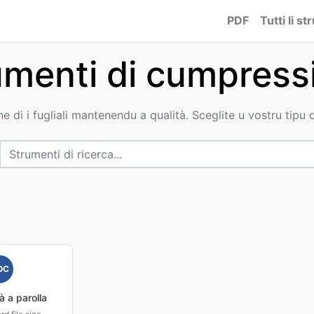
PDF
Tutti li s
umenti di cumpress
 di i fugliali mantenendu a qualità. Sceglite u vostru tipu di
OC
 a parolla