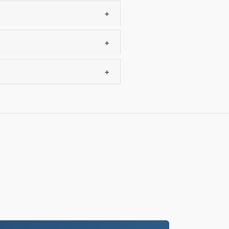
+
+
+