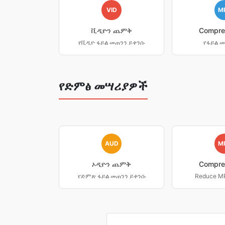
VID
M
ቪዲዮን ጨምቅ
Compre
የቪዲዮ ፋይል መጠንን ይቀንሱ
የፋይል መ
የድምፅ መሣሪያዎች
AUD
M
ኦዲዮን ጨምቅ
Compre
የድምጽ ፋይል መጠንን ይቀንሱ
Reduce MP3