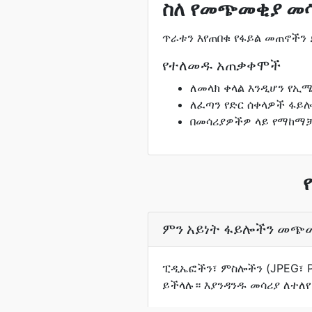
ስለ የመጭመቂያ መ
ጥራቱን እየጠበቁ የፋይል መጠኖችን
የተለመዱ አጠቃቀሞች
ለመላክ ቀላል እንዲሆን የኢ
ለፈጣን የድር ሰቀላዎች ፋይ
በመሳሪያዎችዎ ላይ የማከማቻ
ምን አይነት ፋይሎችን መጭ
ፒዲኤፎችን፣ ምስሎችን (JPEG፣ P
ይችላሉ። እያንዳንዱ መሳሪያ ለተለየ