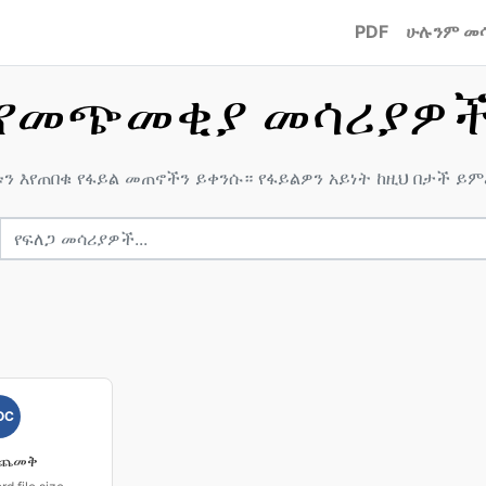
PDF
ሁሉንም መ
የመጭመቂያ መሳሪያዎ
ን እየጠበቁ የፋይል መጠኖችን ይቀንሱ። የፋይልዎን አይነት ከዚህ በታች ይ
OC
 ጨመቅ