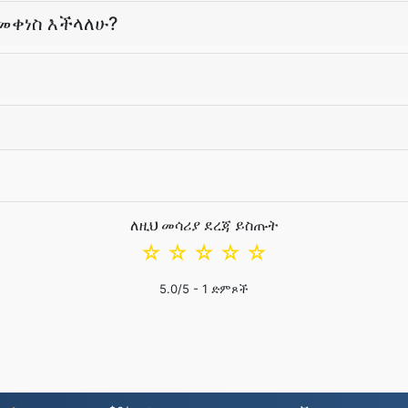
መቀነስ እችላለሁ?
ለዚህ መሳሪያ ደረጃ ይስጡት
☆
☆
☆
☆
☆
5.0
/5 -
1
ድምጾች