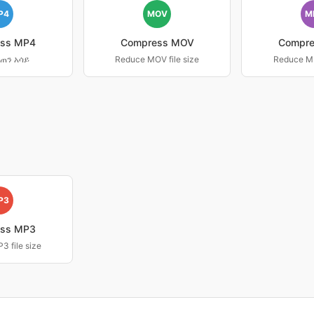
P4
MOV
M
ss MP4
Compress MOV
Compr
ጠን አሳይ
Reduce MOV file size
Reduce MK
P3
ss MP3
 file size