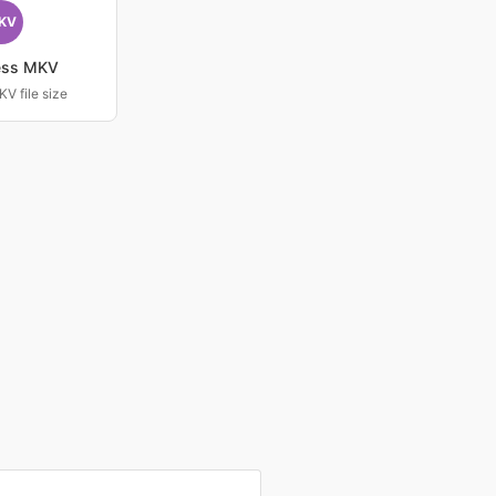
KV
ess MKV
V file size