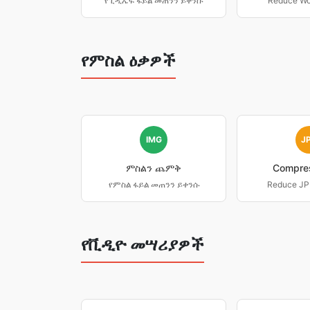
የፒዲኤፍ ፋይል መጠንን ይቀንሱ
Reduce Wor
የምስል ዕቃዎች
IMG
J
ምስልን ጨምቅ
Compre
የምስል ፋይል መጠንን ይቀንሱ
Reduce JPE
የቪዲዮ መሣሪያዎች