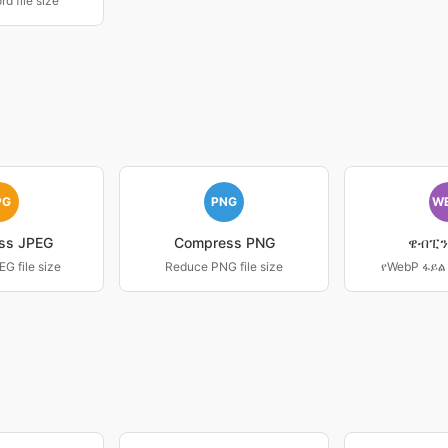
d file size
PG
PNG
W
ss JPEG
Compress PNG
ዌብፒ
G file size
Reduce PNG file size
የWebP ፋይል