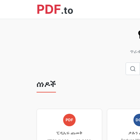
PDF
.to
ጥራቱ
ሰነዶች
PDF
D
ፒዲኤፍ ጨመቅ
ቃሉን