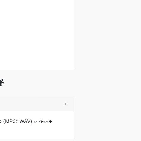
ች
+
ችን (MP3፣ WAV) መጭመቅ