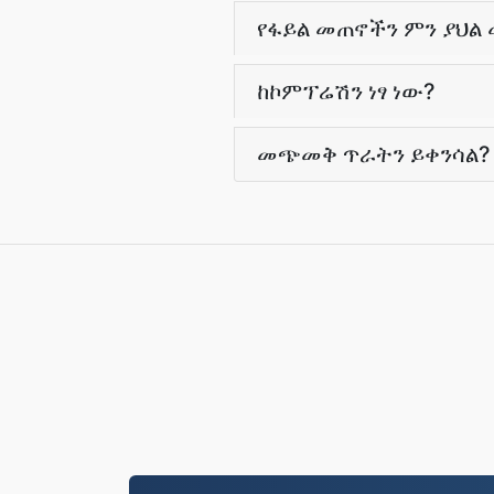
የፋይል መጠኖችን ምን ያህል 
ከኮምፕሬሽን ነፃ ነው?
መጭመቅ ጥራትን ይቀንሳል?