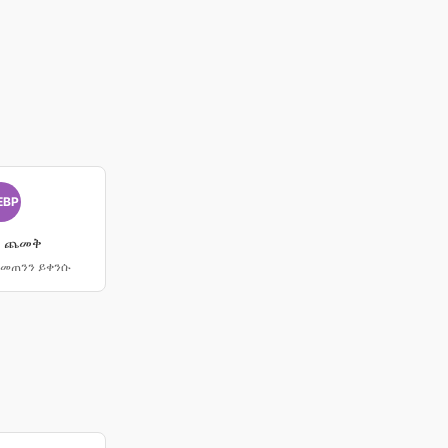
EBP
ን ጨመቅ
 መጠንን ይቀንሱ