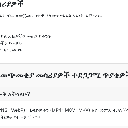
ሳሪያዎች
 ይቀንሱ። ለመጀመር ከታች ያለውን የፋይል አይነት ይምረጡ።
ሜይል አባሪዎችን መጠን ይቀንሱ
ሎችን ያመቻቹ
 ቦታ ይቆጥቡ
የመጭመቂያ መሳሪያዎች ተደጋጋሚ ጥያቄዎ
መቅ እችላለሁ?
NG፣ WebP)፣ ቪዲዮዎችን (MP4፣ MOV፣ MKV) እና የድምጽ ፋይሎ
 ቅርጸቱ የተመቻቸ ነው።