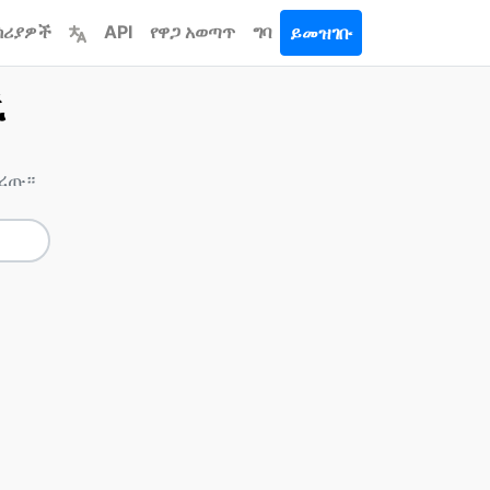
ሳሪያዎች
API
የዋጋ አወጣጥ
ግባ
ይመዝገቡ
ች
ምረጡ።