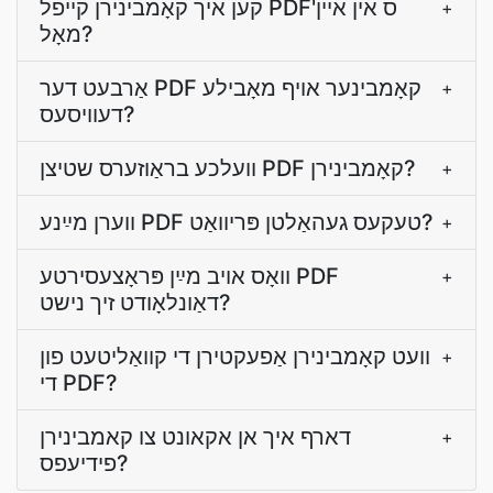
קען איך קאָמבינירן קייפל PDF'ס אין איין
+
מאָל?
אַרבעט דער PDF קאָמבינער אויף מאָבילע
+
דעוויסעס?
וועלכע בראַוזערס שטיצן PDF קאָמבינירן?
+
ווערן מײַנע PDF טעקעס געהאַלטן פּריוואַט?
+
וואָס אויב מײַן פּראָצעסירטע PDF
+
דאַונלאָודט זיך נישט?
וועט קאָמבינירן אַפעקטירן די קוואַליטעט פון
+
די PDF?
דארף איך אן אקאונט צו קאמבינירן
+
פידיעפס?