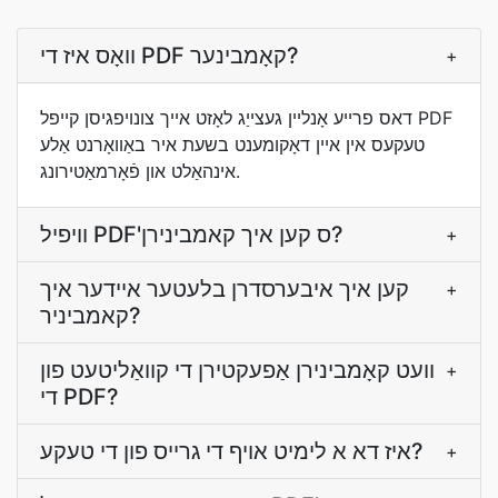
וואָס איז די PDF קאָמבינער?
+
דאס פרייע אָנליין געצייַג לאָזט אייך צונויפגיסן קייפל PDF
טעקעס אין איין דאָקומענט בשעת איר באַוואָרנט אַלע
אינהאַלט און פֿאָרמאַטירונג.
וויפיל PDF'ס קען איך קאמבינירן?
+
קען איך איבערסדרן בלעטער איידער איך
+
קאמביניר?
וועט קאָמבינירן אַפעקטירן די קוואַליטעט פון
+
די PDF?
איז דא א לימיט אויף די גרייס פון די טעקע?
+