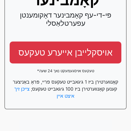
קאָמבינער
פּי-די-עף קאָמבינער דאָקומענטן
עפערטלאַסלי
אויסקלייבן אייערע טעקעס
*טעקעס אויסגעמעקט נאך 24 שעה
קאָנווערטירן ביז 1 גיגאבייט טעקעס פריי, פּראָ באַניצער
קענען קאָנווערטירן ביז 100 גיגאבייט טעקעס;
צייכן זיך
איצט איין