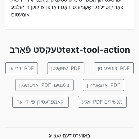
פֿאַר ייַנטיילונג דאָקומענטן וואָס דאַרפֿן צו קוקן די זעלבע
אומעטום.
טעקסט פֿאַרבtext-tool-action
צונויפגיסן PDF
שפּאַלטן PDF
דרייען PDF
אָרגאַניזירן PDF
אויסמעקן PDF בלעטער
אַלע PDF מכשירים
קאָמפּרעסירן פּי-די-עף
באַווערט דעם געצייַג