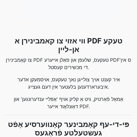
ווי אזוי צו קאמבינירן א PDF טעקע
אן-ליין
צו קאָמבינירן PDF טעקעס, שלעפּן און פאַלן אייערע PDF'ס אין
די מכשירים קעסטל.
איר קענט אויך צולייגן נאך טעקעס, אויסמעקן אדער
איבערארדענען בלעטער אין דעם געצייג.
אַמאָל פֿאַרטיק, גיט אַ קליק אויף 'אַפּליי ענדערונגען' און
דאַונלאָוד אייער PDF.
פּי-די-עף קאָמבינער קאָנווערסיע אָפֿט
געשטעלטע פֿראַגעס