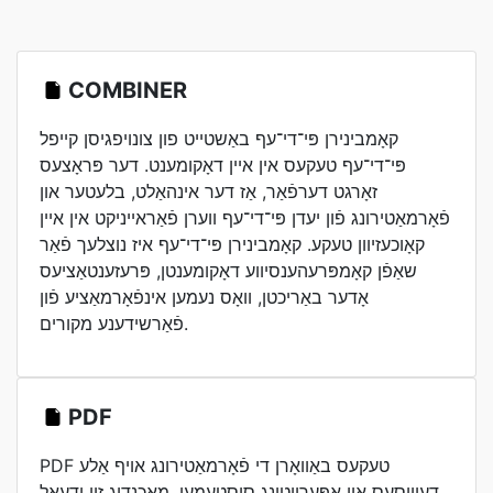
COMBINER
קאָמבינירן פּי־די־עף באַשטייט פון צונויפגיסן קייפל
פּי־די־עף טעקעס אין איין דאָקומענט. דער פּראָצעס
זאָרגט דערפֿאַר, אַז דער אינהאַלט, בלעטער און
פֿאָרמאַטירונג פֿון יעדן פּי־די־עף ווערן פֿאַראייניקט אין איין
קאָוכעזיוון טעקע. קאָמבינירן פּי־די־עף איז נוצלעך פֿאַר
שאַפֿן קאָמפּרעהענסיווע דאָקומענטן, פּרעזענטאַציעס
אָדער באַריכטן, וואָס נעמען אינפֿאָרמאַציע פֿון
פֿאַרשידענע מקורים.
PDF
PDF טעקעס באַוואָרן די פֿאָרמאַטירונג אויף אַלע
דעוויסעס און אָפּערייטינג סיסטעמען, מאַכנדיג זיי ידעאַל