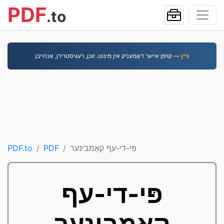
PDF
.to
נײן
— קויפן אייער דאָמעניק אין מינוט. זוכן, רעגיסטרירן, אָנהײבן
פּי-די-עף קאָמבינער
PDF
PDF.to
פּי-די-עף