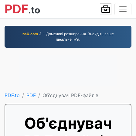
PDF
.to
ns6.com
⇩ + Доменові розширення. Знайдіть ваше
ідеальне ім'я.
PDF.to
PDF
Об'єднувач PDF-файлів
Об'єднувач