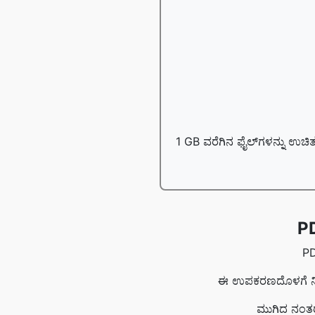
1 GB ವರೆಗಿನ ಫೈಲ್‌ಗಳನ್ನು ಉಚಿತ
PD
PD
ಈ ಉಪಕರಣದೊಳಗೆ ನೀವು
ಮುಗಿದ ನಂತರ,