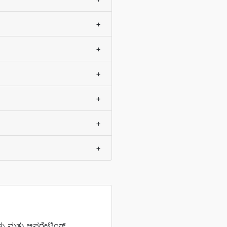
+
+
+
+
+
+
ಳು ಮತ್ತು ಆಪರೇಟಿಂಗ್