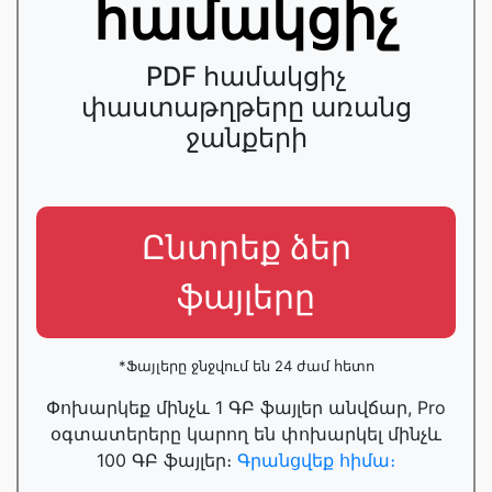
համակցիչ
PDF համակցիչ
փաստաթղթերը առանց
ջանքերի
Ընտրեք ձեր
ֆայլերը
*Ֆայլերը ջնջվում են 24 ժամ հետո
Փոխարկեք մինչև 1 ԳԲ ֆայլեր անվճար, Pro
օգտատերերը կարող են փոխարկել մինչև
100 ԳԲ ֆայլեր։
Գրանցվեք հիմա։