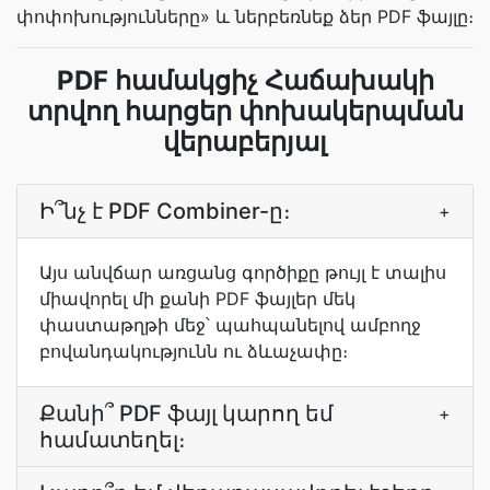
փոփոխությունները» և ներբեռնեք ձեր PDF ֆայլը։
PDF համակցիչ Հաճախակի
տրվող հարցեր փոխակերպման
վերաբերյալ
Ի՞նչ է PDF Combiner-ը։
+
Այս անվճար առցանց գործիքը թույլ է տալիս
միավորել մի քանի PDF ֆայլեր մեկ
փաստաթղթի մեջ՝ պահպանելով ամբողջ
բովանդակությունն ու ձևաչափը։
Քանի՞ PDF ֆայլ կարող եմ
+
համատեղել։