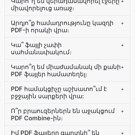
Կարո՞ղ եմ վերադասավորել էջերը
+
միավորելուց առաջ։
Արդյո՞ք համադրությունը կազդի
+
PDF-ի որակի վրա։
Կա՞ ֆայլի չափի
+
սահմանափակում։
Կարո՞ղ եմ միաժամանակ մի քանի
+
PDF ֆայլեր համատեղել։
PDF համակցիչը աշխատո՞ւմ է
+
բջջային սարքերի վրա:
Ո՞ր բրաուզերներն են աջակցում
+
PDF Combine-ին։
Իմ PDF ֆայլերը գաղտնի՞ են
+