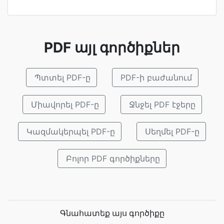
PDF այլ գործիքներ
Պտտել PDF-ը
PDF-ի բաժանում
Միավորել PDF-ը
Ջնջել PDF էջերը
Կազմակերպել PDF-ը
Սեղմել PDF-ը
Բոլոր PDF գործիքները
Գնահատեք այս գործիքը