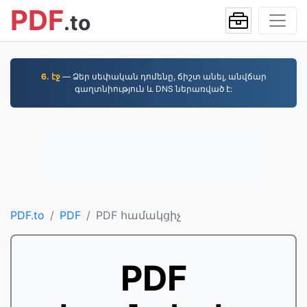
PDF
.to
6. էջ
— Ձեր սեփական դոմենը, ճիշտ անել, անվճար
գաղտնիություն և DNS ներառված է:
PDF.to
PDF
PDF համակցիչ
PDF