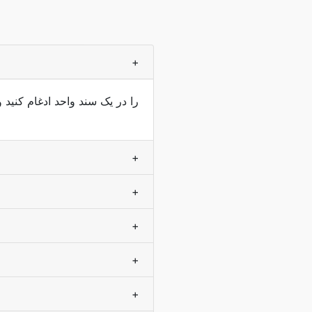
+
+
+
+
+
+