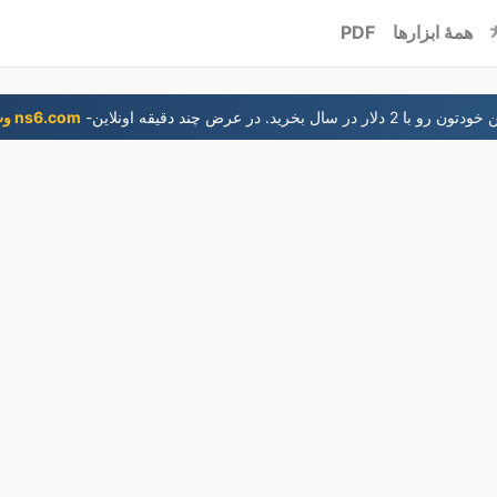
همۀ ابزارها
PDF
 با 2 دلار در سال بخريد. در عرض چند دقيقه اونلاين
وب‌گاه ns6.com