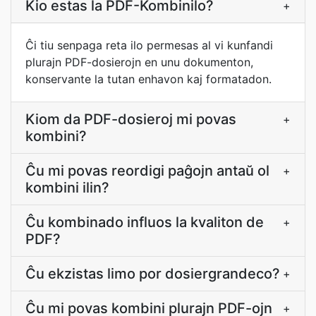
Kio estas la PDF-Kombinilo?
+
Ĉi tiu senpaga reta ilo permesas al vi kunfandi
plurajn PDF-dosierojn en unu dokumenton,
konservante la tutan enhavon kaj formatadon.
Kiom da PDF-dosieroj mi povas
+
kombini?
Ĉu mi povas reordigi paĝojn antaŭ ol
+
kombini ilin?
Ĉu kombinado influos la kvaliton de
+
PDF?
Ĉu ekzistas limo por dosiergrandeco?
+
Ĉu mi povas kombini plurajn PDF-ojn
+