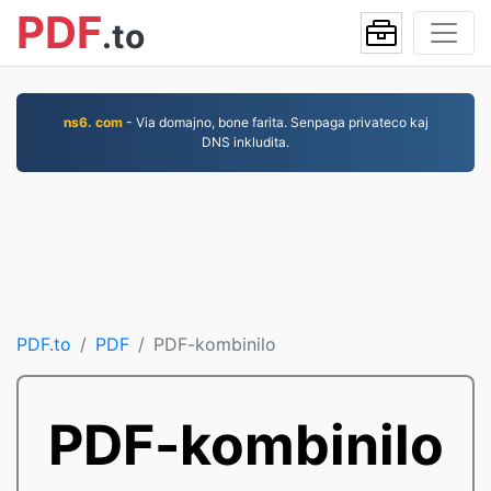
PDF
.to
ns6. com
- Via domajno, bone farita. Senpaga privateco kaj
DNS inkludita.
PDF.to
PDF
PDF-kombinilo
PDF-kombinilo