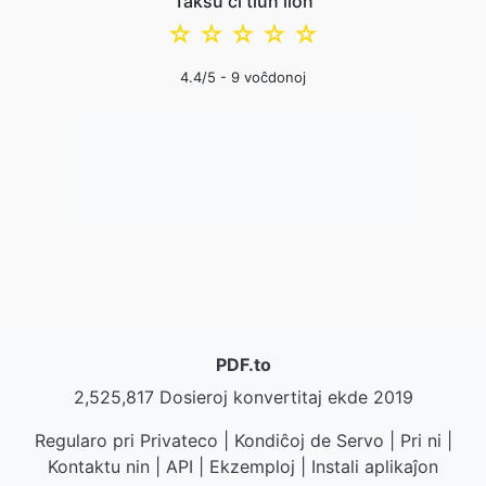
Taksu ĉi tiun ilon
☆
☆
☆
☆
☆
4.4
/5 -
9
voĉdonoj
PDF.to
2,525,817 Dosieroj konvertitaj ekde 2019
Regularo pri Privateco
|
Kondiĉoj de Servo
|
Pri ni
|
Kontaktu nin
|
API
|
Ekzemploj
|
Instali aplikaĵon