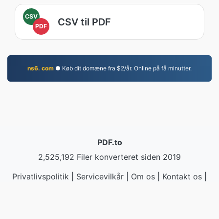
CSV
CSV til PDF
PDF
ns6. com
● Køb dit domæne fra $2/år. Online på få minutter.
PDF.to
2,525,192 Filer konverteret siden 2019
Privatlivspolitik
|
Servicevilkår
|
Om os
|
Kontakt os
|
API
|
Prøver
|
Installer app
© 2026 PDF.to
|
VPS.org
LLC | Lavet af
nadermx