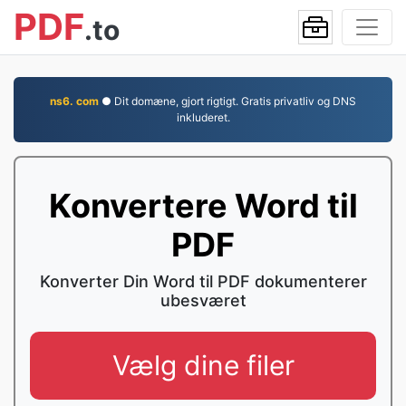
PDF
.to
ns6. com
● Dit domæne, gjort rigtigt. Gratis privatliv og DNS
inkluderet.
Konvertere Word til
PDF
Konverter Din Word til PDF dokumenterer
ubesværet
Vælg dine filer