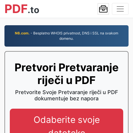
PDF
.to
N6.com.
- Besplatno WHOIS privatnost, DNS i SSL na svakom
domenu.
Pretvori Pretvaranje
riječi u PDF
Pretvorite Svoje Pretvaranje riječi u PDF
dokumentuje bez napora
Odaberite svoje