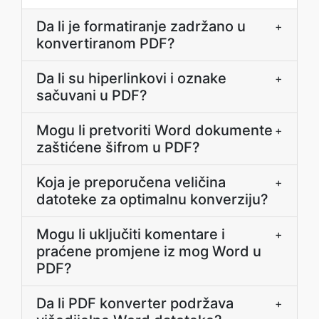
Da li je formatiranje zadržano u
+
konvertiranom PDF?
Da li su hiperlinkovi i oznake
+
sačuvani u PDF?
Mogu li pretvoriti Word dokumente
+
zaštićene šifrom u PDF?
Koja je preporučena veličina
+
datoteke za optimalnu konverziju?
Mogu li uključiti komentare i
+
praćene promjene iz mog Word u
PDF?
Da li PDF konverter podržava
+