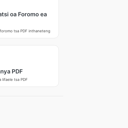
atsi oa Foromo ea
liforomo tsa PDF inthaneteng
nya PDF
 lifaele tsa PDF