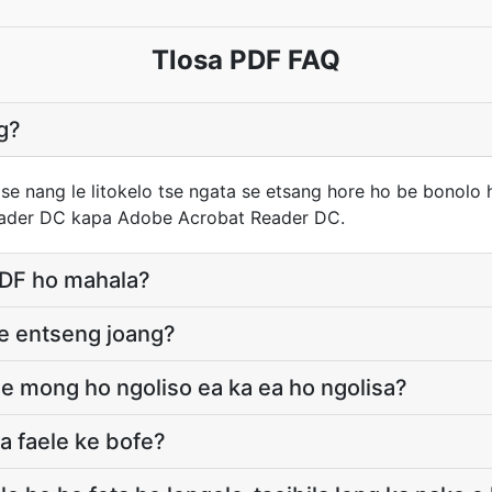
Tlosa PDF FAQ
ng?
se nang le litokelo tse ngata se etsang hore ho be bonolo
ader DC kapa Adobe Acrobat Reader DC.
PDF ho mahala?
se entseng joang?
le mong ho ngoliso ea ka ea ho ngolisa?
a faele ke bofe?