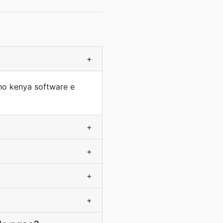
+
 ho kenya software e
+
+
+
+