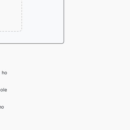
a ho
gole
ho