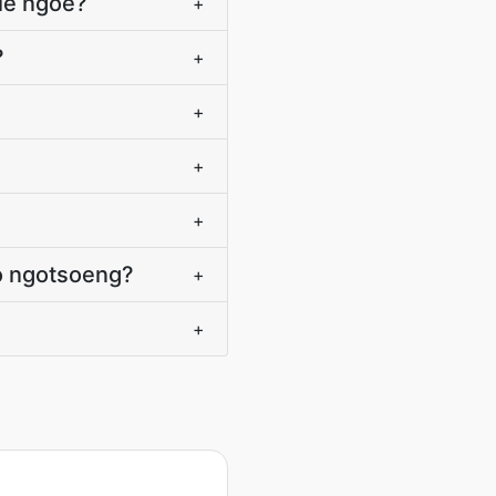
 le ngoe?
+
?
+
+
+
+
ho ngotsoeng?
+
+