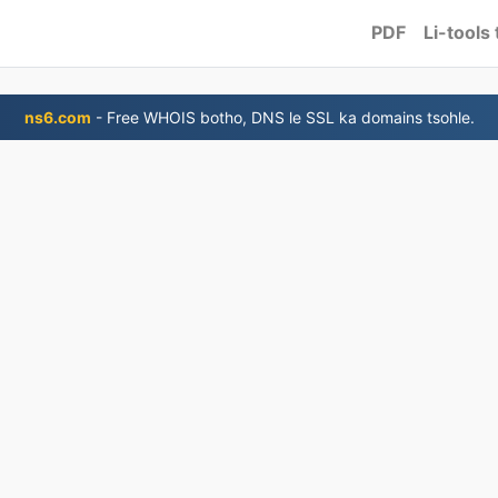
PDF
Li-tools
ns6.com
- Free WHOIS botho, DNS le SSL ka domains tsohle.