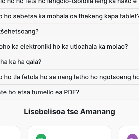
lo ho ho feta ho lengolo-tsoibila leng ka nako e
o ho sebetsa ka mohala oa thekeng kapa tablet
 tšehetsoang?
ho ka elektroniki ho ka utloahala ka molao?
ha ka ha qala?
o ho tla fetola ho se nang letho ho ngotsoeng 
nte ho etsa tumello ea PDF?
Lisebelisoa tse Amanang
READ
FILL