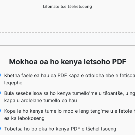
Lifomate tse tšehetsoeng
Mokhoa oa ho kenya letsoho PDF
Khetha faele ea hau ea PDF kapa e otloloha ebe e fetiso
leqephe
Bula sesebelisoa sa ho kenya tumello'me u tšoantše, u n
kapa u arolelane tumello ea hau
Kopa le ho kenya tumello moo e leng teng'me u e fetole 
ea ka lebokoseng
Tobetsa ho boloka ho kenya PDF e tšehelitsoeng