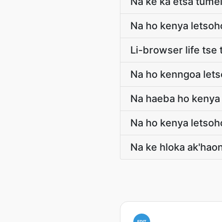
Na ke ka etsa tumel
Na ho kenya letsoh
Li-browser life tse
Na ho kenngoa letso
Na haeba ho kenya 
Na ho kenya letsoh
Na ke hloka ak'hao
EDIT