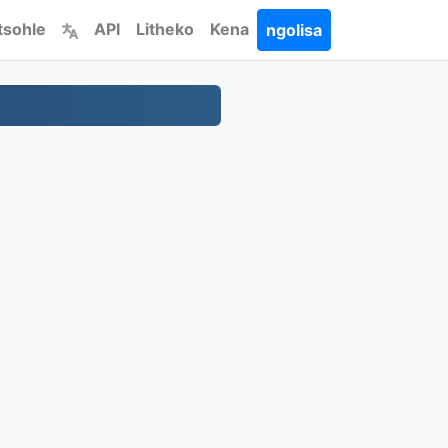
 tsohle
API
Litheko
Kena
ngolisa