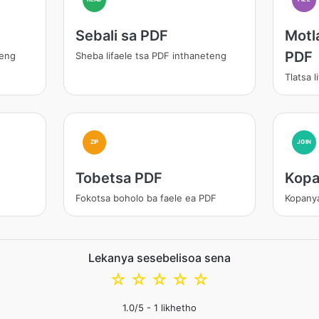
Sebali sa PDF
Motl
PDF
teng
Sheba lifaele tsa PDF inthaneteng
Tlatsa 
ZIP
JOIN
Tobetsa PDF
Kopa
Fokotsa boholo ba faele ea PDF
Kopanya
Lekanya sesebelisoa sena
☆
☆
☆
☆
☆
1.0
/5 -
1
likhetho