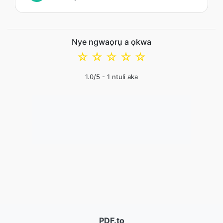
Nye ngwaọrụ a ọkwa
☆
☆
☆
☆
☆
1.0
/5 -
1
ntuli aka
PDF.to