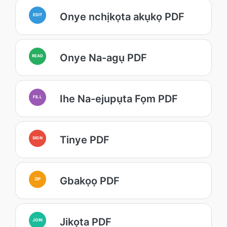
Onye nchịkọta akụkọ PDF
EDIT
Onye Na-agụ PDF
READ
Ihe Na-ejupụta Fọm PDF
FILL
Tinye PDF
SIGN
Gbakọọ PDF
ZIP
Jikọta PDF
JOIN