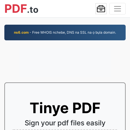
PDF
.to
ns6.com
- Free WHOIS nchebe, DNS na SSL na ọ bụla domain.
Tinye PDF
Sign your pdf files easily