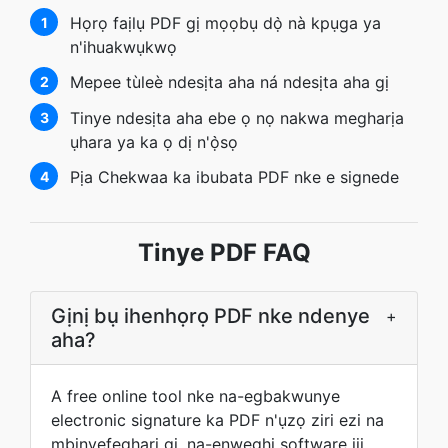
Họrọ faịlụ PDF gị mọọbụ dọ̀ nà kpụga ya
1
n'ihuakwụkwọ
Mepee tùleè ndesịta aha ná ndesịta aha gị
2
Tinye ndesịta aha ebe ọ nọ nakwa megharịa
3
ụhara ya ka ọ dị n'ọ̀sọ
Pịa Chekwaa ka ibubata PDF nke e signede
4
Tinye PDF FAQ
Gịnị bụ ihenhọrọ PDF nke ndenye
+
aha?
A free online tool nke na-egbakwunye
electronic signature ka PDF n'ụzọ ziri ezi na
mbinyefegharị gị, na-enweghị software iji