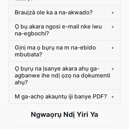
Brauịzà ole ka a na-akwado?
+
Ọ bụ akara ngosi e-mail nke iwu
+
na-egbochi?
Gịnị ma ọ bụrụ na m na-ebido
+
mbubata?
Ọ bụrụ na ịsanye akara ahụ ga-
+
agbanwe ihe ndị ọzọ na dọkumenti
ahụ?
M ga-achọ akaụntụ iji banye PDF?
+
Ngwaọrụ Ndị Yiri Ya