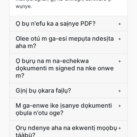
wụnye.
Ọ bụ n'efu ka a saịnye PDF?
+
Olee otú m ga-esi mepụta ndesịta
+
aha m?
Ọ bụrụ na m na-echekwa
+
dọkumenti m signed na nke onwe
m?
Gịnị bụ ọkara faịlụ?
+
M ga-enwe ike ịsanye dọkumenti
+
ọbụla n'otu oge?
Ọrụ ndenye aha na ekwentị mọọbụ
+
táàbụ̀?