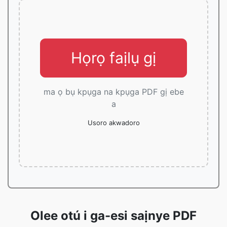
Họrọ faịlụ gị
ma ọ bụ kpụga na kpụga PDF gị ebe
a
Usoro akwadoro
Olee otú i ga-esi saịnye PDF