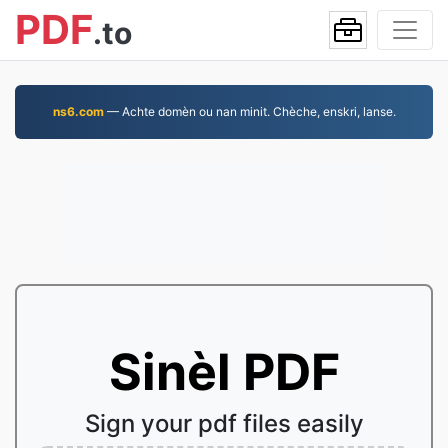
PDF
.to
ns6.com
— Achte domèn ou nan minit. Chèche, enskri, lanse.
Sinèl PDF
Sign your pdf files easily