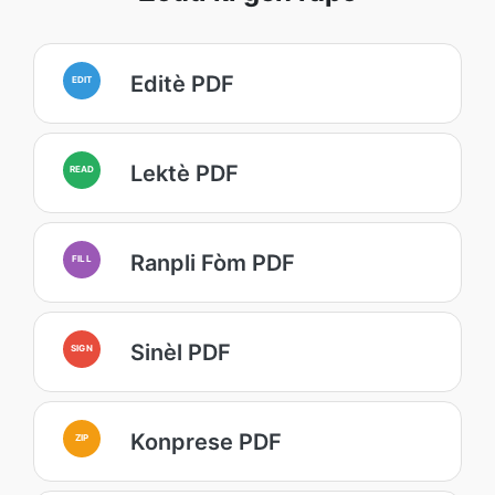
Editè PDF
EDIT
Lektè PDF
READ
Ranpli Fòm PDF
FILL
Sinèl PDF
SIGN
Konprese PDF
ZIP