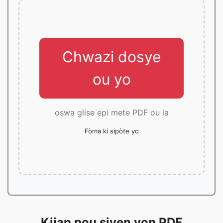
Chwazi dosye
ou yo
oswa glise epi mete PDF ou la
Fòma ki sipòte yo
Kijan pou siyen yon PDF