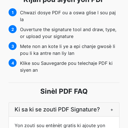
Chwazi dosye PDF ou a oswa glise l sou paj
1
la
Ouverture the signature tool and draw, type,
2
or upload your signature
Mete non an kote li ye a epi chanje gwosè li
3
pou li ka antre nan liy lan
Klike sou Sauvegarde pou telechaje PDF ki
4
siyen an
Sinèl PDF FAQ
Ki sa ki se zouti PDF Signature?
+
Yon zouti sou entènèt gratis ki ajoute yon