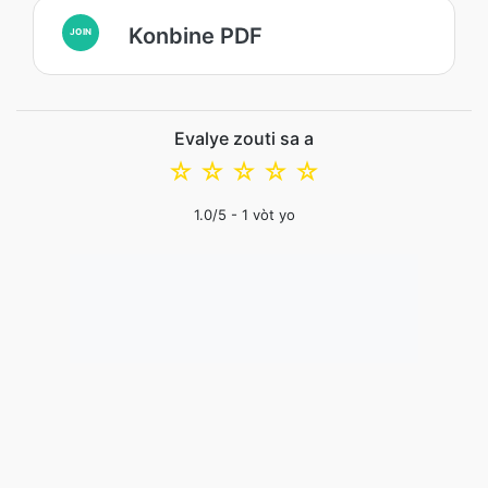
Konbine PDF
JOIN
Evalye zouti sa a
☆
☆
☆
☆
☆
1.0
/5 -
1
vòt yo