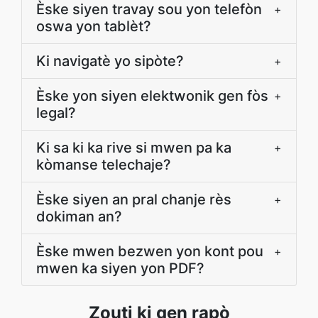
Èske siyen travay sou yon telefòn
+
oswa yon tablèt?
Ki navigatè yo sipòte?
+
Èske yon siyen elektwonik gen fòs
+
legal?
Ki sa ki ka rive si mwen pa ka
+
kòmanse telechaje?
Èske siyen an pral chanje rès
+
dokiman an?
Èske mwen bezwen yon kont pou
+
mwen ka siyen yon PDF?
Zouti ki gen rapò