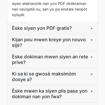
siyen elektwonik nan yon PDF dirèkteman
nan navigatè ou, san yo pa enstale nenpòt
lojisyèl.
Èske siyen yon PDF gratis?
+
Kijan pou mwen kreye yon nouvo
+
sijè?
Èske dokiman mwen siyen an rete
+
prive?
Ki sa ki se gwosè maksimòm
+
dosye a?
Èske mwen ka siyen plis pase yon
+
dokiman nan yon fwa?