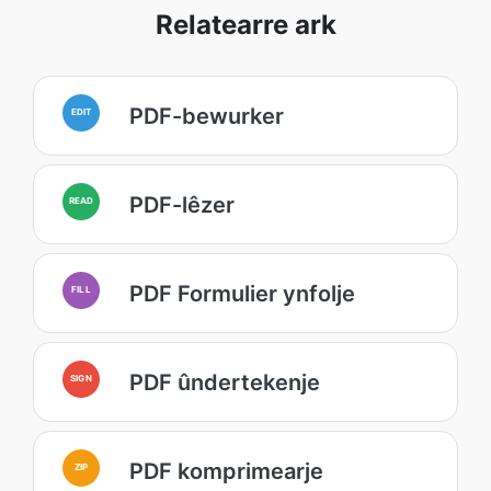
Relatearre ark
PDF-bewurker
EDIT
PDF-lêzer
READ
PDF Formulier ynfolje
FILL
PDF ûndertekenje
SIGN
PDF komprimearje
ZIP