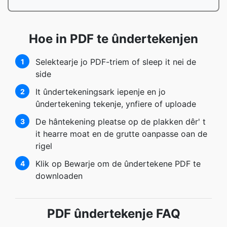
Hoe in PDF te ûndertekenjen
Selektearje jo PDF-triem of sleep it nei de
1
side
It ûndertekeningsark iepenje en jo
2
ûndertekening tekenje, ynfiere of uploade
De hântekening pleatse op de plakken dêr' t
3
it hearre moat en de grutte oanpasse oan de
rigel
Klik op Bewarje om de ûndertekene PDF te
4
downloaden
PDF ûndertekenje FAQ