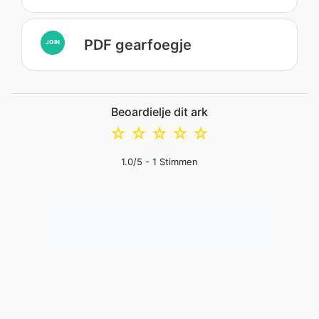
PDF gearfoegje
JOIN
Beoardielje dit ark
☆
☆
☆
☆
☆
1.0
/5 -
1
Stimmen