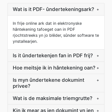
Wat is it PDF- ûndertekeningsark?
+
In frije online ark dat in elektronyske
hântekening tafoeget oan in PDF
rjochtstreeks yn jo blêder, sûnder software te
ynstallearjen.
Is it ûndertekenjen fan in PDF frij?
+
Hoe meitsje ik in hântekening oan?
+
Is myn ûndertekene dokumint
+
privee?
Wat is de maksimale triemgrutte?
+
Kin ik mear as ien dokumint yn ien
+