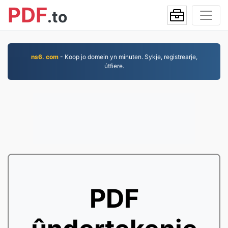
PDF
.to
ns6. com
- Koop jo domein yn minuten. Sykje, registrearje,
útfiere.
PDF