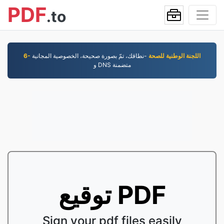
PDF
.to
6- اللجنة الوطنية للصحة
-نطاقك، تمّ بصورة صحيحة، الخصوصية المجانية
و DNS متضمنة
توقيع PDF
Sign your pdf files easily