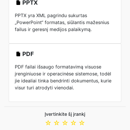
PPTX
PPTX yra XML pagrindu sukurtas
„PowerPoint“ formatas, siūlantis mažesnius
failus ir geresnį medijos palaikymą.
PDF
PDF failai išsaugo formatavimą visuose
įrenginiuose ir operacinėse sistemose, todėl
jie idealiai tinka bendrinti dokumentus, kurie
visur turi atrodyti vienodai.
Įvertinkite šį įrankį
☆
☆
☆
☆
☆