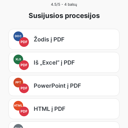
4.5
/5 -
4
balsų
Susijusios procesijos
DOC
Žodis į PDF
PDF
XLS
Iš „Excel“ į PDF
PDF
PPT
PowerPoint į PDF
PDF
HTML
HTML į PDF
PDF