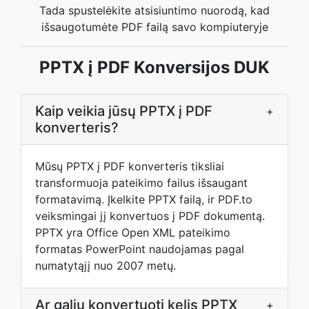
Tada spustelėkite atsisiuntimo nuorodą, kad
išsaugotumėte PDF failą savo kompiuteryje
PPTX į PDF Konversijos DUK
Kaip veikia jūsų PPTX į PDF
+
konverteris?
Mūsų PPTX į PDF konverteris tiksliai
transformuoja pateikimo failus išsaugant
formatavimą. Įkelkite PPTX failą, ir PDF.to
veiksmingai jį konvertuos į PDF dokumentą.
PPTX yra Office Open XML pateikimo
formatas PowerPoint naudojamas pagal
numatytąjį nuo 2007 metų.
Ar galiu konvertuoti kelis PPTX
+