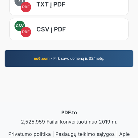
TXT
TXT į PDF
PDF
CSV
CSV į PDF
PDF
ns6.com
- Pirk savo domeną iš $2/metų.
PDF.to
2,525,959 Failai konvertuoti nuo 2019 m.
Privatumo politika
|
Paslaugų teikimo sąlygos
|
Apie