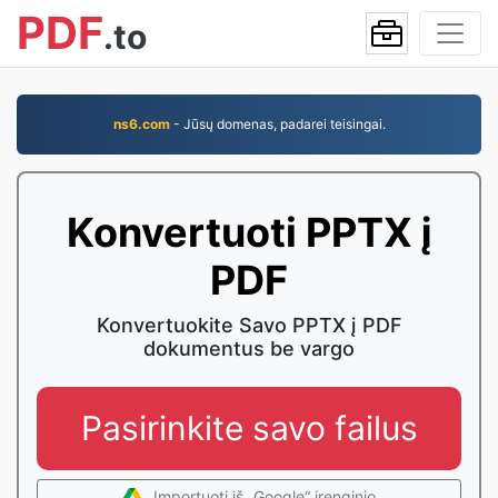
PDF
.to
ns6.com
- Jūsų domenas, padarei teisingai.
Konvertuoti PPTX į
PDF
Konvertuokite Savo PPTX į PDF
dokumentus be vargo
Pasirinkite savo failus
Importuoti iš „Google“ įrenginio