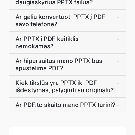
daugiaskyrius PPTX failus?
Ar galiu konvertuoti PPTX į PDF
+
savo telefone?
Ar PPTX į PDF keitiklis
+
nemokamas?
Ar hipersaitus mano PPTX bus
+
spustelima PDF?
Kiek tikslūs yra PPTX iki PDF
+
išdėstymas, palyginti su originalu?
Ar PDF.to skaito mano PPTX turinį?
+