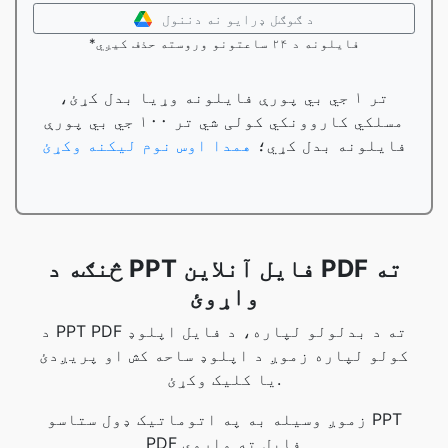
د ګوګل ډرایو نه دننول
*فایلونه د ۲۴ ساعتونو وروسته حذف کیږي
تر ۱ جي بي پورې فایلونه وړیا بدل کړئ،
مسلکي کاروونکي کولی شي تر ۱۰۰ جي بي پورې
فایلونه بدل کړي؛
همدا اوس نوم لیکنه وکړئ
څنګه د PPT فایل آنلاین PDF ته
واړوئ
د PPT PDF ته د بدلولو لپاره، د فایل اپلوډ
کولو لپاره زموږ د اپلوډ ساحه کش او پریږدئ
یا کلیک وکړئ.
زموږ وسیله به په اتوماتيک ډول ستاسو PPT
PDF فایل ته واړوي