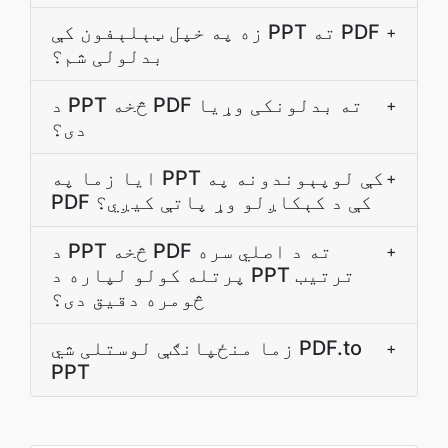
زه په خپل ټېلېفون کې PPT ته PDF
+
بدلولی شم؟
د PPT څخه PDF ته بدلونکی وړیا
+
دی؟
ایا زما په PPT کې لوپېوندونه په
+
PDF کې د کېکاږلو وړ پاتې کيږي؟
د PPT څخه PDF ته د اصلي سره
+
پرتله کولو لپاره د PPT ترتیب
څومره دقیق دی؟
زما منځپانګې لوستلی شي PDF.to
+
PPT