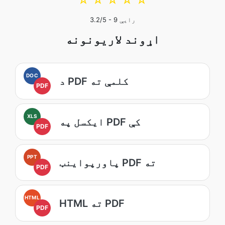
☆
☆
☆
☆
☆
رایې
9
/5 -
3.2
اړوند لاریونونه
DOC
د PDF کلمې ته
PDF
XLS
ایکسل په PDF کې
PDF
PPT
پاورپواینټ PDF ته
PDF
HTML
HTML ته PDF
PDF