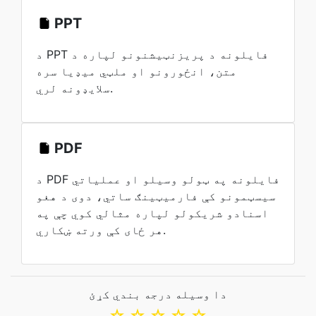
PPT
د PPT فایلونه د پریزنټیشنونو لپاره د
متن، انځورونو او ملټي میډیا سره
سلایډونه لري.
PDF
د PDF فایلونه په ټولو وسیلو او عملیاتي
سیسټمونو کې فارمیټینګ ساتي، دوی د هغو
اسنادو شریکولو لپاره مثالي کوي چې په
هر ځای کې ورته ښکاري.
دا وسیله درجه بندي کړئ