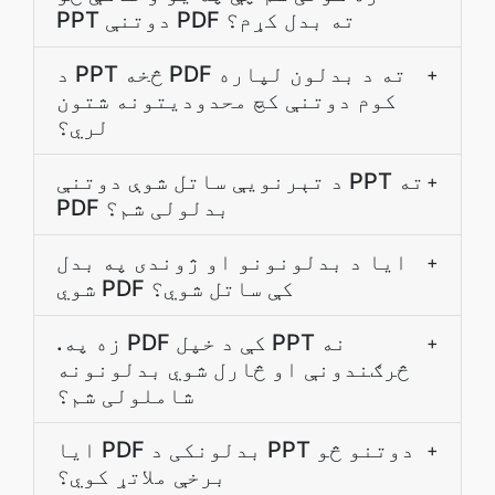
PPT دوتنې PDF ته بدل کړم؟
د PPT څخه PDF ته د بدلون لپاره
+
کوم دوتنې کچ محدودیتونه شتون
لري؟
د تېرنويې ساتل شوې دوتنې PPT ته
+
PDF بدلولی شم؟
ایا د بدلونونو او ژوندی په بدل
+
شوي PDF کې ساتل شوي؟
.زه په PDF کې د خپل PPT نه
+
څرګندونې او څارل شوي بدلونونه
شاملولی شم؟
ایا PDF بدلونکی د PPT دوتنو څو
+
برخې ملاتړ کوي؟