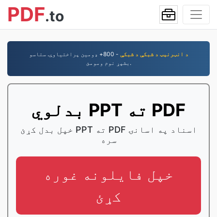
PDF
.to
د انټرنېټ د شبکې د شبکې
- 800+ ډومین پراختیاوې. ستاسو
بشپړ نوم ومومئ.
بدلوي PPT ته PDF
خپل بدل کړئ PPT ته PDF اسناد په اسانۍ
سره
خپل فایلونه غوره
کړئ