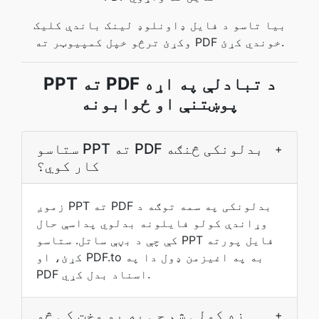
بیا تاسو د فایل ډاونلوډ لینک باندې کلیک
وکړئ ترڅو خپل کمپیوټر ته PDF خوندي کړئ.
PPT ته PDF د تبادلې په اړه
پوښتنې او ځوابونه
ستاسو PPT ته PDF بدلونکی څنګه
+
کار کوي؟
زموږ PPT ته PDF بدلونکی په سمه توګه د
وړاندې کولو فایلونه بدلوي پداسې حال
کې چې د بڼې ساتل. ستاسو PPT فایل پورته
کړئ، او PDF.to به په اغیزمن ډول دا په
PDF اسناد بدل کړي.
زه کولی شم چې په يو وخت کې څو
+