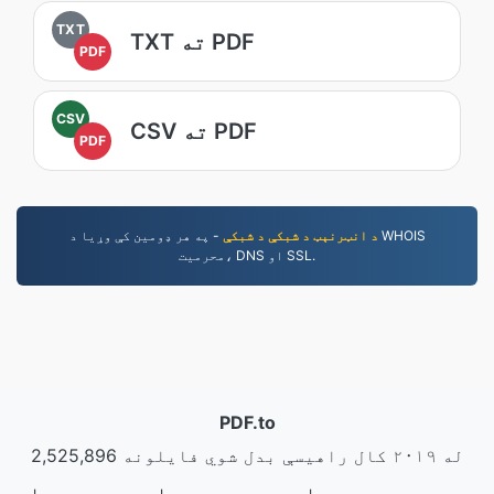
TXT
TXT ته PDF
PDF
CSV
CSV ته PDF
PDF
د انټرنېټ د شبکې د شبکې
- په هر ډومین کې وړیا د WHOIS
محرمیت، DNS او SSL.
PDF.to
2,525,896 له ۲۰۱۹ کال راهیسې بدل شوي فایلونه