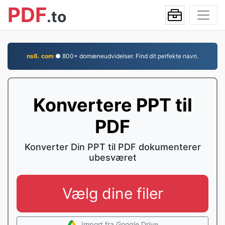
PDF
.to
ns6. com
● 800+ domæneudvidelser. Find dit perfekte navn.
Konvertere PPT til
PDF
Konverter Din PPT til PDF dokumenterer
ubesværet
Vælg dine filer
Import fra Google Drive