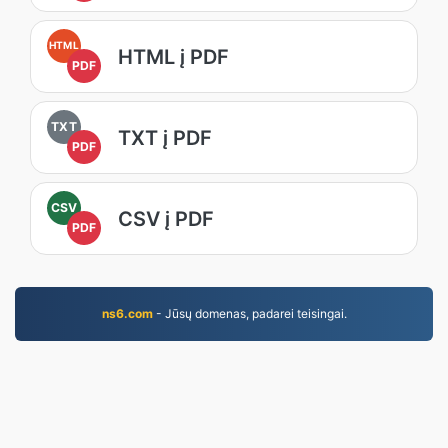
HTML
HTML į PDF
PDF
TXT
TXT į PDF
PDF
CSV
CSV į PDF
PDF
ns6.com
- Jūsų domenas, padarei teisingai.