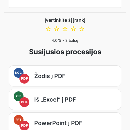
Įvertinkite šį įrankį
☆
☆
☆
☆
☆
4.0
/5 -
3
balsų
Susijusios procesijos
DOC
Žodis į PDF
PDF
XLS
Iš „Excel“ į PDF
PDF
PPT
PowerPoint į PDF
PDF