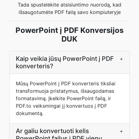
Tada spustelėkite atsisiuntimo nuorodą, kad
išsaugotumėte PDF failą savo kompiuteryje
PowerPoint į PDF Konversijos
DUK
Kaip veikia jūsų PowerPoint į PDF
+
konverteris?
Mūsų PowerPoint į PDF konverteris tiksliai
transformuoja pristatymus, išsaugodamas
formatavimą. Įkelkite PowerPoint failą, ir
PDF.to veiksmingai jį konvertuos į PDF
dokumentą.
Ar galiu konvertuoti kelis
+
PowerPoint failus į PDF vienu