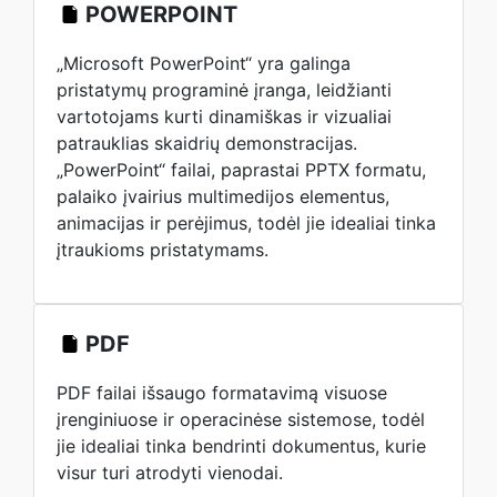
POWERPOINT
„Microsoft PowerPoint“ yra galinga
pristatymų programinė įranga, leidžianti
vartotojams kurti dinamiškas ir vizualiai
patrauklias skaidrių demonstracijas.
„PowerPoint“ failai, paprastai PPTX formatu,
palaiko įvairius multimedijos elementus,
animacijas ir perėjimus, todėl jie idealiai tinka
įtraukioms pristatymams.
PDF
PDF failai išsaugo formatavimą visuose
įrenginiuose ir operacinėse sistemose, todėl
jie idealiai tinka bendrinti dokumentus, kurie
visur turi atrodyti vienodai.