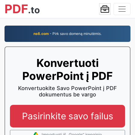
PDF
.to
ns6.com
- Pirk savo domeną minutėmis.
Konvertuoti
PowerPoint į PDF
Konvertuokite Savo PowerPoint į PDF
dokumentus be vargo
Pasirinkite savo failus
Importuoti iš „Google“ įrenginio