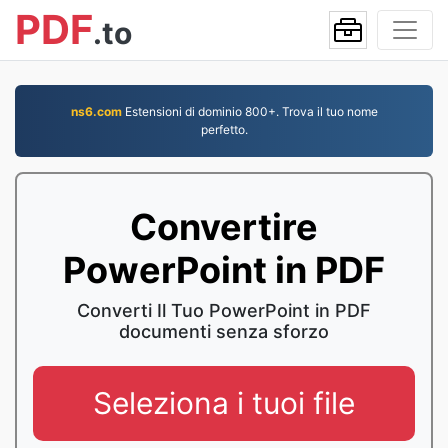
PDF
.to
ns6.com
Estensioni di dominio 800+. Trova il tuo nome
perfetto.
Convertire
PowerPoint in PDF
Converti Il Tuo PowerPoint in PDF
documenti senza sforzo
Seleziona i tuoi file