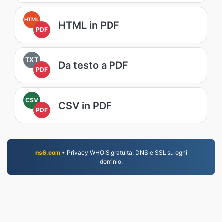
HTML
HTML in PDF
PDF
TXT
Da testo a PDF
PDF
CSV
CSV in PDF
PDF
ns6.com
• Privacy WHOIS gratuita, DNS e SSL su ogni
dominio.