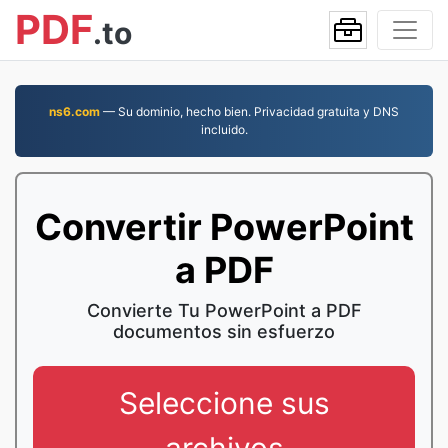
PDF
.to
ns6.com
— Su dominio, hecho bien. Privacidad gratuita y DNS
incluido.
Convertir PowerPoint
a PDF
Convierte Tu PowerPoint a PDF
documentos sin esfuerzo
Seleccione sus