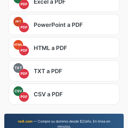
Excel a PDF
PDF
PPT
PowerPoint a PDF
PDF
HTML
HTML a PDF
PDF
TXT
TXT a PDF
PDF
CSV
CSV a PDF
PDF
ns6.com
— Compre su dominio desde $2/año. En línea en
minutos.