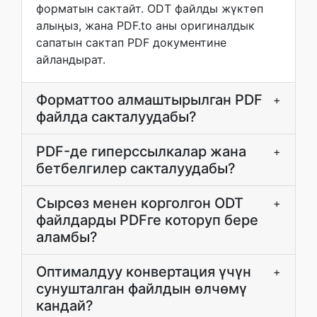
форматын сактайт. ODT файлды жүктөп
алыңыз, жана PDF.to аны оригиналдык
сапатын сактап PDF документине
айландырат.
Форматтоо алмаштырылган PDF
+
файлда сакталуудабы?
PDF-де гиперссылкалар жана
+
бетбелгилер сакталуудабы?
Сырсөз менен корголгон ODT
+
файлдарды PDFге которуп бере
аламбы?
Оптималдуу конвертация үчүн
+
сунушталган файлдын өлчөмү
кандай?