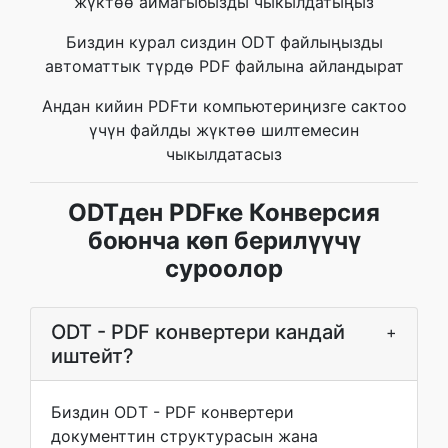
жүктөө аймагыбызды чыкылдатыңыз
Биздин курал сиздин ODT файлыңызды
автоматтык түрдө PDF файлына айландырат
Андан кийин PDFти компьютериңизге сактоо
үчүн файлды жүктөө шилтемесин
чыкылдатасыз
ODTден PDFке Конверсия
боюнча көп берилүүчү
суроолор
ODT - PDF конвертери кандай
+
иштейт?
Биздин ODT - PDF конвертери
документтин структурасын жана