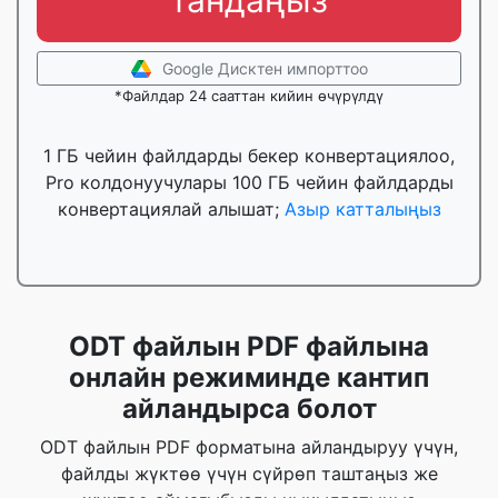
тандаңыз
Google Дисктен импорттоо
*Файлдар 24 сааттан кийин өчүрүлдү
1 ГБ чейин файлдарды бекер конвертациялоо,
Pro колдонуучулары 100 ГБ чейин файлдарды
конвертациялай алышат;
Азыр катталыңыз
ODT файлын PDF файлына
онлайн режиминде кантип
айландырса болот
ODT файлын PDF форматына айландыруу үчүн,
файлды жүктөө үчүн сүйрөп таштаңыз же