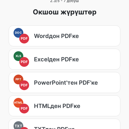
2.3
/5 -
7
добуш
Окшош жүрүштөр
DOC
Wordдон PDFке
PDF
XLS
Excelден PDFке
PDF
PPT
PowerPoint'тен PDF'ке
PDF
HTML
HTMLден PDFке
PDF
TXT