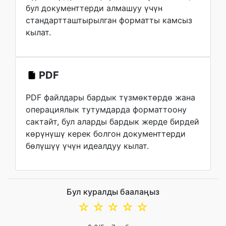
бул документтерди алмашуу үчүн
стандартташтырылган форматты камсыз
кылат.
PDF
PDF файлдары бардык түзмөктөрдө жана
операциялык тутумдарда форматтоону
сактайт, бул аларды бардык жерде бирдей
көрүнүшү керек болгон документтерди
бөлүшүү үчүн идеалдуу кылат.
Бул куралды баалаңыз
☆
☆
☆
☆
☆