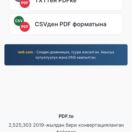
TXTтен PDFке
PDF
CSV
CSVден PDF форматына
PDF
ns6.com
- Сиздин домениңиз, туура жасалган. Акысыз
купуялуулук жана DNS камтылган.
PDF.to
2,525,303 2019-жылдан бери конвертацияланган