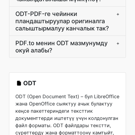
ODT-PDF-ге чейинки
+
пландаштыруулар оригиналга
салыштырмалуу канчалык так?
PDF.to менин ODT мазмунумду
+
окуй алабы?
ODT
ODT (Open Document Text) – бул LibreOffice
жана OpenOffice сыяктуу ачык булактуу
кеңсе пакеттериндеги тексттик
документтерди иштетүү үчүн колдонулган
файл форматы. ODT файлдары текстти,
сүрөттөрдү жана форматтоону камтыйт,