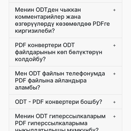
Менин ODTден чыккан
+
комментарийлер жана
өзгөрүүлөрдү көзөмөлдөө PDFге
киргизилеби?
PDF конвертери ODT
+
файлдарынын көп бөлүктөрүн
колдойбу?
Мен ODT файлын телефонумда
+
PDF файлына айландыра
аламбы?
ODT - PDF конвертери бошбу?
+
Менин ODT гиперссылкаларым
+
PDF гиперссылкаларыма
чыкылдатылышы мүмкүнбү?