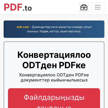
PDF
.to
ns6.com
- Доменди бир нече мүнөттүн ичинде сатып
алыңыз. Издөө, каттоо, ишке киргизүү.
Конвертациялоо
ODTден PDFке
Конвертациялоо ODTден PDFке
документтер кыйынчылыксыз
Файлдарыңызды