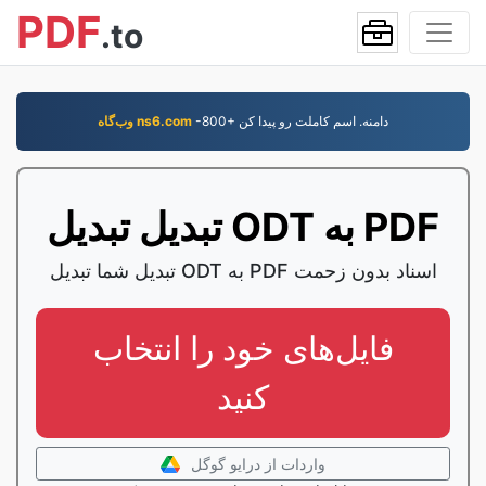
PDF
.to
-800+ دامنه. اسم کاملت رو پيدا کن
وب‌گاه ns6.com
تبدیل تبدیل ODT به PDF
تبدیل شما تبدیل ODT به PDF اسناد بدون زحمت
فایل‌های خود را انتخاب
کنید
واردات از درایو گوگل