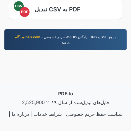
CSV
تبدیل CSV به PDF
PDF
- حریم خصوصی WHOIS رایگان، DNS و SSL در هر
وب‌گاه ns6.com
دامنه.
PDF.to
2,525,900 فایل‌های تبدیل‌شده از سال ۲۰۱۹
سیاست حفظ حریم خصوصی
|
شرایط خدمات
|
درباره ما
|
نمونه‌ها
|
نصب برنامه
|
API
|
تماس با ما
LLC | ساخته شده توسط
VPS.org
|
© 2026 PDF.to