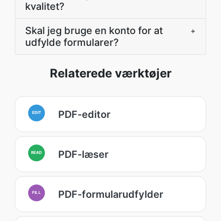
kvalitet?
Skal jeg bruge en konto for at
+
udfylde formularer?
Relaterede værktøjer
PDF-editor
EDIT
PDF-læser
READ
PDF-formularudfylder
FILL