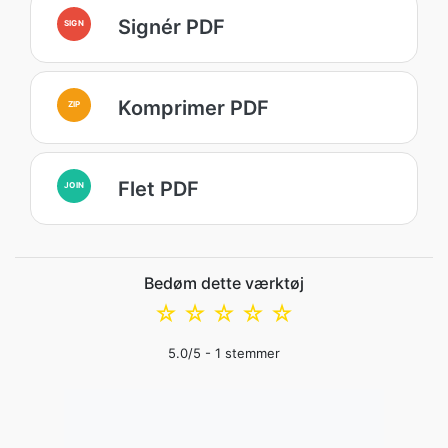
Signér PDF
SIGN
Komprimer PDF
ZIP
Flet PDF
JOIN
Bedøm dette værktøj
☆
☆
☆
☆
☆
5.0
/5 -
1
stemmer