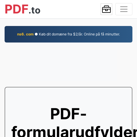
PDF
.to
ns6. com
● Køb dit domæne fra $2/år. Online på få minutter.
PDF-
formularudfylde