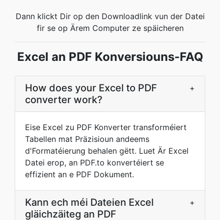
Dann klickt Dir op den Downloadlink vun der Datei
fir se op Ärem Computer ze späicheren
Excel an PDF Konversiouns-FAQ
How does your Excel to PDF
+
converter work?
Eise Excel zu PDF Konverter transforméiert
Tabellen mat Präzisioun andeems
d'Formatéierung behalen gëtt. Luet Är Excel
Datei erop, an PDF.to konvertéiert se
effizient an e PDF Dokument.
Kann ech méi Dateien Excel
+
gläichzäiteg an PDF