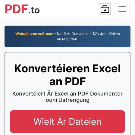
PDF
.to
Websäit vun ns6.com
- Kaaft Är Domain vun $2 / Joer. Online
an Minutten.
Konvertéieren Excel
an PDF
Konvertéiert Är Excel an PDF Dokumenter
ouni Ustrengung
Wielt Är Dateien