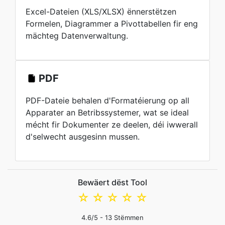
Excel-Dateien (XLS/XLSX) ënnerstëtzen
Formelen, Diagrammer a Pivottabellen fir eng
mächteg Datenverwaltung.
PDF
PDF-Dateie behalen d'Formatéierung op all
Apparater an Betribssystemer, wat se ideal
mécht fir Dokumenter ze deelen, déi iwwerall
d'selwecht ausgesinn mussen.
Bewäert dëst Tool
☆
☆
☆
☆
☆
4.6
/5 -
13
Stëmmen