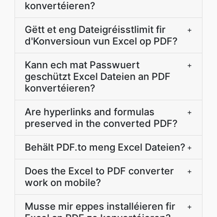
konvertéieren?
Gëtt et eng Dateigréisstlimit fir
+
d'Konversioun vun Excel op PDF?
Kann ech mat Passwuert
+
geschützt Excel Dateien an PDF
konvertéieren?
Are hyperlinks and formulas
+
preserved in the converted PDF?
Behält PDF.to meng Excel Dateien?
+
Does the Excel to PDF converter
+
work on mobile?
Musse mir eppes installéieren fir
+