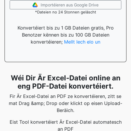
Importéieren aus Google Drive
*Dateien no 24 Stonnen geläscht
Konvertéiert bis zu 1 GB Dateien gratis, Pro
Benotzer kënnen bis zu 100 GB Dateien
konvertéieren;
Mellt Iech elo un
Wéi Dir Är Excel-Datei online an
eng PDF-Datei konvertéiert.
Fir Är Excel-Datei an PDF ze konvertéieren, zitt se
mat Drag &amp; Drop oder klickt op eisen Upload-
Beräich.
Eist Tool konvertéiert Är Excel-Datei automatesch
an PDF