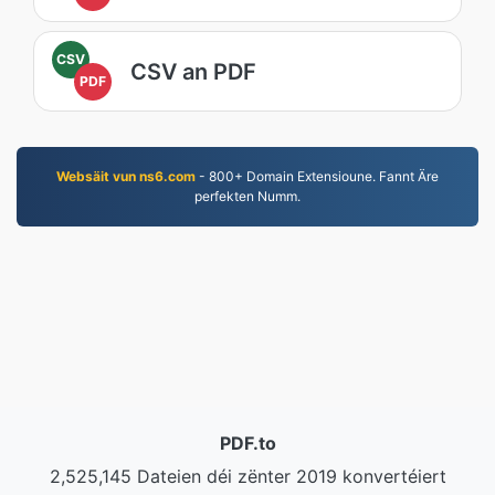
CSV
CSV an PDF
PDF
Websäit vun ns6.com
- 800+ Domain Extensioune. Fannt Äre
perfekten Numm.
PDF.to
2,525,145 Dateien déi zënter 2019 konvertéiert