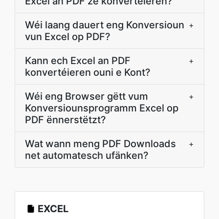
Excel an PDF ze konvertéieren?
Wéi laang dauert eng Konversioun
+
vun Excel op PDF?
Kann ech Excel an PDF
+
konvertéieren ouni e Kont?
Wéi eng Browser gëtt vum
+
Konversiounsprogramm Excel op
PDF ënnerstëtzt?
Wat wann meng PDF Downloads
+
net automatesch ufänken?
EXCEL