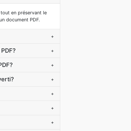
 tout en préservant le
n un document PDF.
+
à PDF?
+
 PDF?
+
verti?
+
+
+
+