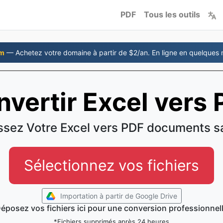
PDF
Tous les outils
om
— Achetez votre domaine à partir de $2/an. En ligne en quelques 
vertir Excel vers
ssez Votre Excel vers PDF documents sa
Sélectionnez vos fichiers
Importation à partir de Google Drive
éposez vos fichiers ici pour une conversion professionnel
*Fichiers supprimés après 24 heures