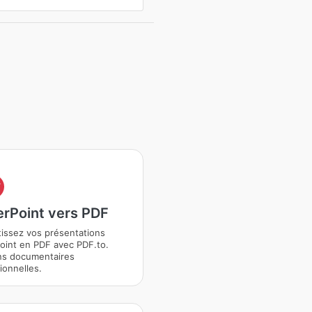
F
rPoint vers PDF
issez vos présentations
int en PDF avec PDF.to.
ns documentaires
ionnelles.