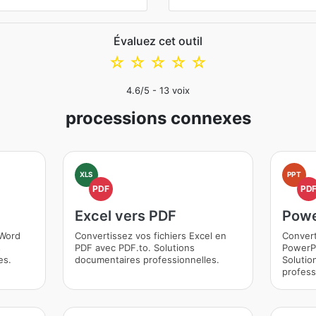
Évaluez cet outil
☆
☆
☆
☆
☆
4.6
/5 -
13
voix
processions connexes
XLS
PPT
PDF
PD
Excel vers PDF
Powe
 Word
Convertissez vos fichiers Excel en
Convert
s
PDF avec PDF.to. Solutions
PowerPo
es.
documentaires professionnelles.
Solutio
profess