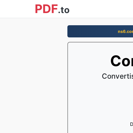
PDF
.to
ns6.c
Con
Converti
D