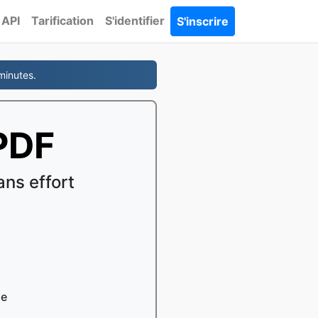
API
Tarification
S'identifier
S'inscrire
minutes.
 PDF
ns effort
le