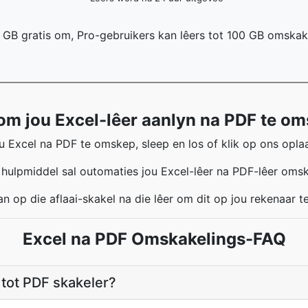
1 GB gratis om, Pro-gebruikers kan lêers tot 100 GB omskak
om jou Excel-lêer aanlyn na PDF te om
 Excel na PDF te omskep, sleep en los of klik op ons opla
hulpmiddel sal outomaties jou Excel-lêer na PDF-lêer oms
an op die aflaai-skakel na die lêer om dit op jou rekenaar t
Excel na PDF Omskakelings-FAQ
 tot PDF skakeler?