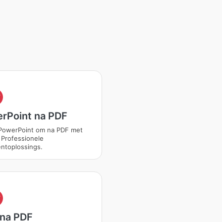
F
rPoint na PDF
 PowerPoint om na PDF met
 Professionele
ntoplossings.
F
na PDF