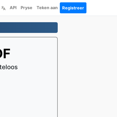
API
Pryse
Teken aan
Registreer
DF
teloos