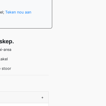
el;
Teken nou aan
skep.
ai-area
kakel
e stoor
+