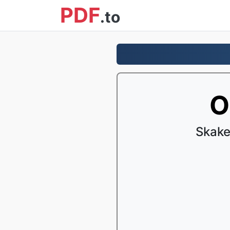
PDF
.to
O
Skake