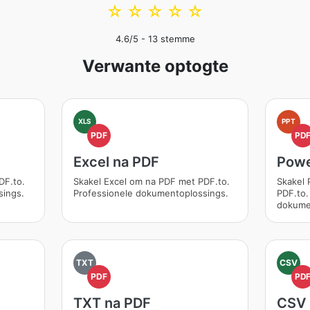
☆
☆
☆
☆
☆
4.6
/5 -
13
stemme
Verwante optogte
XLS
PPT
PDF
PD
Excel na PDF
Powe
DF.to.
Skakel Excel om na PDF met PDF.to.
Skakel
sings.
Professionele dokumentoplossings.
PDF.to.
dokume
TXT
CSV
PDF
PD
TXT na PDF
CSV 