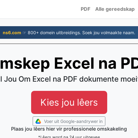
PDF
Alle gereedskap
ns6.com
☞ 800+ domein uitbreidings. Soek jou volmaakte naam.
mskep Excel na P
l Jou Om Excel na PDF dokumente moei
Kies jou lêers
Voer uit Google-aandrywer in
Plaas jou lêers hier vir professionele omskakeling
*Lêers word na 24 uur uitgevee