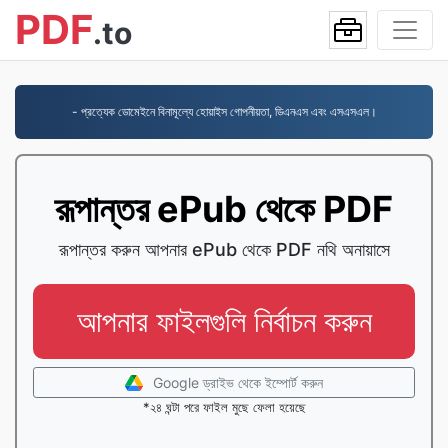
PDF
.to
- প্রত্যেক ডোমেইনে বিনামূল্যে হোয়াইস গোপনীয়তা, ডিএনএস এবং এসএসএল।
রূপান্তর ePub থেকে PDF
রূপান্তর করুন আপনার ePub থেকে PDF নথি অনায়াসে
আপনার ফাইলগুলি নির্বাচন করুন
Google ড্রাইভ থেকে ইম্পোর্ট করুন
*২৪ ঘন্টা পরে ফাইল মুছে ফেলা হয়েছে