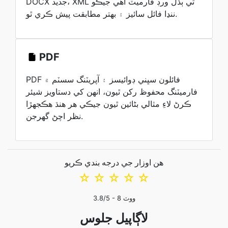
DOCX جديد، XML تي ٻڌل ورڊ فارميٽ آهي جيڪو
ننڍا فائل سائيز ۽ بهتر مطابقت پيش ڪري ٿو.
PDF
PDF فائلون سڀني ڊوائيسز ۽ آپريٽنگ سسٽم ۾
فارميٽنگ محفوظ رکن ٿيون، انهن کي دستاويز شيئر
ڪرڻ لاءِ مثالي بڻائين ٿيون جيڪي هر هنڌ هڪجهڙا
نظر اچڻ گهرجن.
هن اوزار جي درجه بندي ڪريو
☆
☆
☆
☆
☆
ووٽ
8
/5 -
3.8
لاڳاپيل جلوس