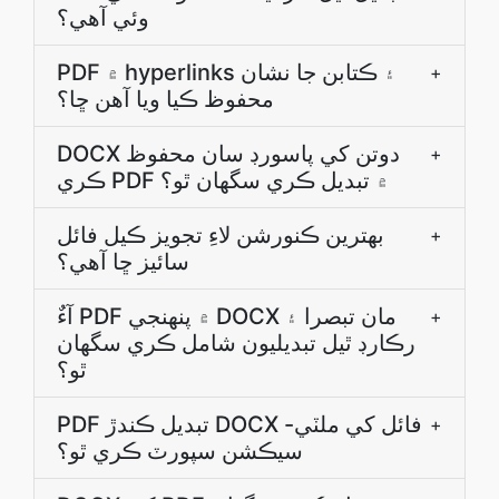
وئي آھي؟
PDF ۾ hyperlinks ۽ ڪتابن جا نشان
+
محفوظ ڪيا ويا آھن ڇا؟
DOCX دوتن کي پاسورڊ سان محفوظ
+
ڪري PDF ۾ تبديل ڪري سگهان ٿو؟
بهترين ڪنورشن لاءِ تجويز ڪيل فائل
+
سائيز ڇا آهي؟
آءٌ PDF ۾ پنھنجي DOCX مان تبصرا ۽
+
رڪارڊ ٿيل تبديليون شامل ڪري سگهان
ٿو؟
PDF تبديل ڪندڙ DOCX فائل کي ملٽي-
+
سيڪشن سپورٽ ڪري ٿو؟