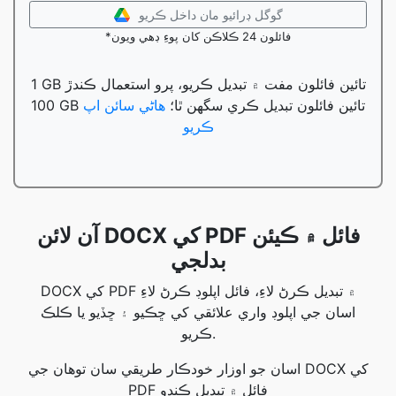
گوگل ڊرائيو مان داخل ڪريو
*فائلون 24 ڪلاڪن کان پوءِ ڊهي ويون
1 GB تائين فائلون مفت ۾ تبديل ڪريو، پرو استعمال ڪندڙ
100 GB تائين فائلون تبديل ڪري سگهن ٿا؛
هاڻي سائن اپ
ڪريو
آن لائن DOCX کي PDF فائل ۾ ڪيئن
بدلجي
DOCX کي PDF ۾ تبديل ڪرڻ لاءِ، فائل اپلوڊ ڪرڻ لاءِ
اسان جي اپلوڊ واري علائقي کي ڇڪيو ۽ ڇڏيو يا ڪلڪ
ڪريو.
اسان جو اوزار خودڪار طريقي سان توهان جي DOCX کي
PDF فائل ۾ تبديل ڪندو