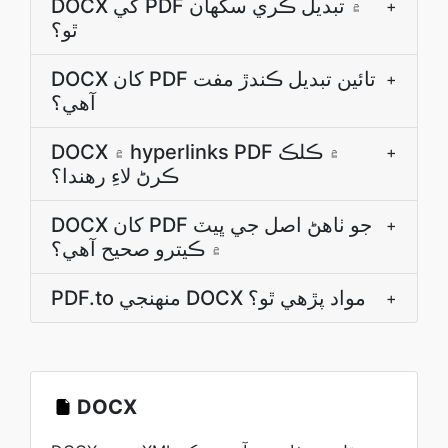
DOCX کي PDF ۾ تبديل ڪري سگھان
+
ٿو؟
DOCX کان PDF تائين تبديل ڪندڙ مفت
+
آهي؟
DOCX ۾ hyperlinks PDF ۾ ڪلڪ
+
ڪرڻ لاءِ رھندا؟
DOCX کان PDF جو ٺاھڻ اصل جي ڀيٽ
+
۾ ڪيترو صحيح آھي؟
PDF.to منھنجي DOCX مواد پڙهي ٿو؟
+
DOCX