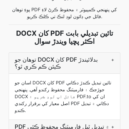
پوءِ توهان PDF کي پنهنجي ڪمپيوٽر ۾ محفوظ ڪرڻ لاءِ
فائل جي ڊائون لوڊ لنڪ تي ڪلڪ ڪريو.
DOCX کان PDF تائين تبديلي بابت
اڪثر پڇيا ويندڙ سوال
توھان جو DOCX کان PDF بدلائيندڙ
+
ڪيئن ڪم ڪري ٿو؟
اسان جو DOCX کان PDF تائين تبديل ڪندڙ دڪاني
جوڙجڪ ۽ فارميٽنگ محفوظ رکندو آھي. پنھنجي
DOCX فائل اپ لوڊ ڪريو ۽ PDF.to ان کي
اصل معيار کي برقرار رکندي PDF دڪاني ۾ تبديل
ڪندو.
PDF ۾ تبديل ٿيل فارميٽنگ محفوظ ڪئي
+