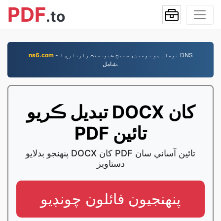
PDF
.to
- توھان جو ڊومين، صحيح ڪيو. مفت رازداري ۽ DNS
ns6.com
شامل.
تبديل ڪريو DOCX کان
PDF تائين
پنهنجو بدلايو DOCX کان PDF تائين آساني سان
دستاويز
پنھنجيون فائلون چونڊيو