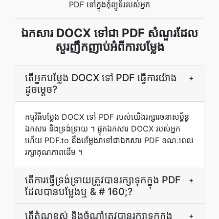
PDF ទៅក្នុងកុំព្យូទ័ររបស់អ្នក
ឯកសារ DOCX ទៅជា PDF សំណួរដែល
សួរញឹកញាប់អំពីការបម្លែង
តើអ្នកបម្លែង DOCX ទៅ PDF ធ្វើការយ៉ាង
+
ដូចម្តេច?
កម្មវិធី​បម្លែង DOCX ទៅ PDF របស់​យើង​រក្សា​រចនាសម្ព័ន្ធ​
ឯកសារ និង​ទ្រង់ទ្រាយ ។ ផ្ទុក​ឯកសារ DOCX របស់​អ្នក
ហើយ PDF.to នឹង​បម្លែង​វា​ទៅ​ជា​ឯកសារ PDF ខណៈពេល​
រក្សា​គុណភាព​ដើម ។
តើ​ការ​ធ្វើ​ទ្រង់ទ្រាយ​ត្រូវ​បាន​រក្សា​ទុក​ក្នុង PDF
+
ដែល​បាន​បម្លែង​ឬ & # 160;?
តើ​តំណ​ខ្ពស់ និង​ចំណាំ​ត្រូវ​បាន​រក្សា​ទុក​ក្នុង
+