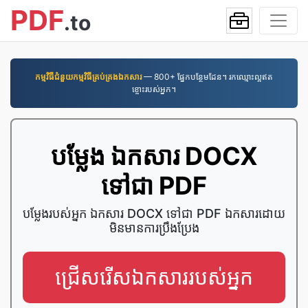
PDF
.to
កម្មវិធី​ជំនួយ​កម្មវិធី​គ្រប់គ្រង​ឯកសារ
— 800+ ផ្នែកបន្ថែមដែន។ រកឈ្មោះល្អឥត
ខ្ចោះរបស់អ្នក។
បម្លែង ឯកសារ DOCX
ទៅជា PDF
បម្លែងរបស់អ្នក ឯកសារ DOCX ទៅជា PDF ឯកសារដោយ
មិនមានការប្រឹងប្រែង
ជ្រើសរើសឯកសាររបស់អ្នក