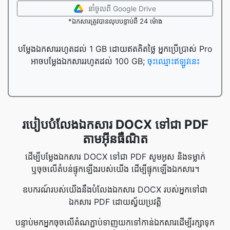
នាំចូល​ពី Google Drive
*ឯកសារត្រូវបានលុបបន្ទាប់ពី 24 ម៉ោង
បម្លែងឯកសាររហូតដល់ 1 GB ដោយឥតគិតថ្លៃ អ្នកប្រើប្រាស់ Pro
អាចបម្លែងឯកសាររហូតដល់ 100 GB;
ចុះឈ្មោះឥឡូវនេះ
របៀបបំលែងឯកសារ DOCX ទៅជា PDF
តាមអ៊ីនធឺណិត
ដើម្បីបម្លែងឯកសារ DOCX ទៅជា PDF សូមអូស និងទម្លាក់
ឬចុចលើតំបន់ផ្ទុកឡើងរបស់យើង ដើម្បីផ្ទុកឡើងឯកសារ។
ឧបករណ៍របស់យើងនឹងបំលែងឯកសារ DOCX របស់អ្នកទៅជា
ឯកសារ PDF ដោយស្វ័យប្រវត្តិ
បន្ទាប់មកអ្នកចុចលើតំណភ្ជាប់ទាញយកទៅកាន់ឯកសារដើម្បីរក្សាទុក