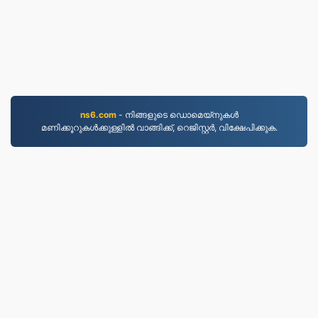
ns6.com
- നിങ്ങളുടെ ഡൊമെയ്നുകൾ
മണിക്കൂറുകൾക്കുള്ളിൽ വാങ്ങിക്ക്, റെജിസ്റ്റർ, വിക്ഷേപിക്കുക.
PDF.to
2,525,782 2019 മുതൽ ഫയലുകൾ പരിവർത്തനം
ചെയ്‌തു
സ്വകാര്യതാ നയം
|
സേവന നിബന്ധനകൾ
|
ഞങ്ങളേക്കുറിച്ച്
|
ഞങ്ങളെ സമീപിക്കുക
|
API
|
മാതൃകകള്‍
|
App ഇന്‍സ്റ്റോള്‍ ചെയ്യുക
© 2026 PDF.to
|
VPS.org
LLC | നിർമ്മിച്ചത്
nadermx